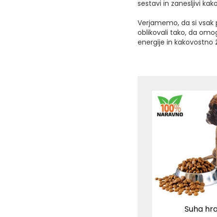
sestavi in zanesljivi kak
Verjamemo, da si vsak 
oblikovali tako, da om
energije in kakovostno ž
Suha hr