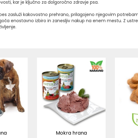
ovosti, kar je ključno za dolgoročno zdravje psa.
pes zasluži kakovostno prehrano, prilagojeno njegovim potrebam 
ogoča enostavno izbiro in zanesljiv nakup na enem mestu. Z ustr
ivljenje.
ana
Mokra hrana