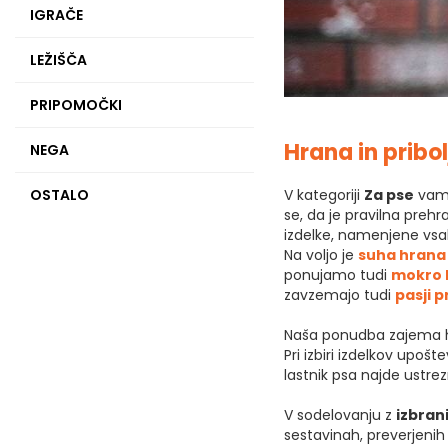
IGRAČE
LEŽIŠČA
PRIPOMOČKI
Hrana in pribo
NEGA
V kategoriji
Za pse
vam 
OSTALO
se, da je pravilna preh
izdelke, namenjene vsa
Na voljo je
suha hrana
ponujamo tudi
mokro 
zavzemajo tudi
pasji p
Naša ponudba zajema 
Pri izbiri izdelkov upo
lastnik psa najde ustrez
V sodelovanju z
izbran
sestavinah, preverjenih