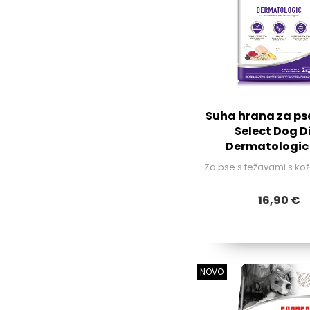
Suha hrana za pse
Select Dog D
Dermatologic
Za pse s težavami s kož
16,90 €
NOVO