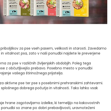
boljškov za pse vseh pasem, velikosti in starosti. Zavedamo
n vitalnost psa, zato v naši ponudbi najdete le preverjene
na za pse v različnih življenjskih obdobjih. Poleg tega
 ali pse z občutljivejšo prebavo. Posebno mesto v ponudbi
vajanje vašega štirinožnega prijatelja.
e za aktivne pse ter pse s posebnimi prehranskimi zahtevami.
 splošnega dobrega počutja in vitalnosti. Tako lahko vsak
je hrane zagotavljamo izdelke, ki temeljijo na kakovostnih
i ponudbi so znane po dobri prebavljivosti, uravnoteženi