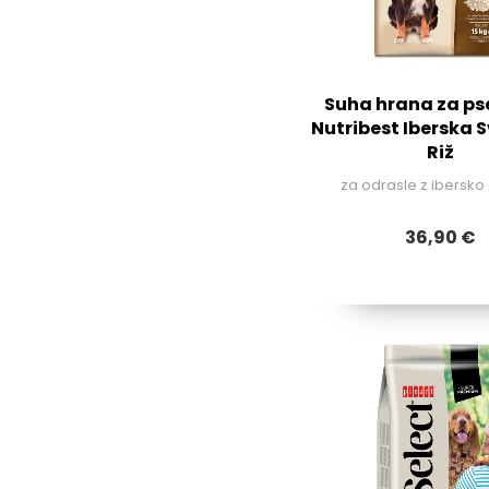
Suha hrana za pse
Nutribest Iberska S
Riž
za odrasle z ibersko 
36,90 €