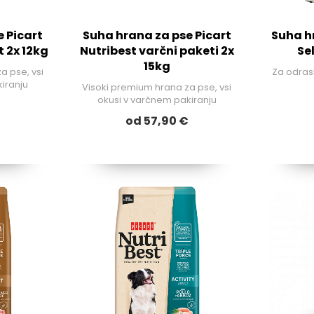
 Picart
Suha hrana za pse Picart
Suha h
t 2x 12kg
Nutribest varčni paketi 2x
Se
15kg
a pse, vsi
Za odras
iranju
Visoki premium hrana za pse, vsi
okusi v varčnem pakiranju
€
od 57,90 €