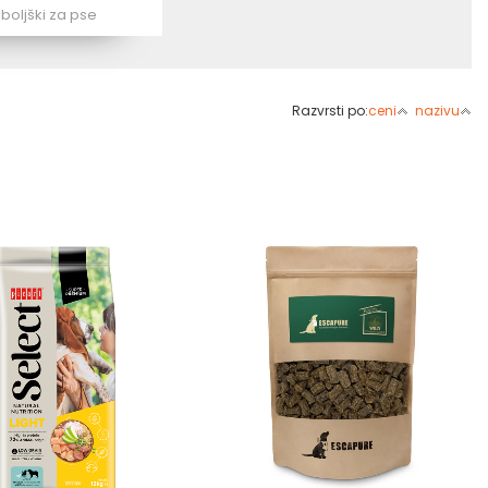
iboljški za pse
Razvrsti po:
ceni
nazivu