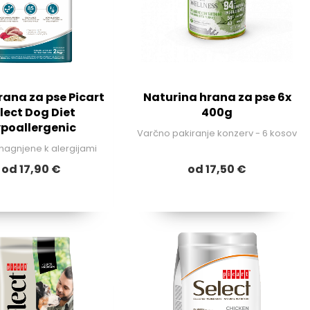
rana za pse Picart
Naturina hrana za pse 6x
lect Dog Diet
400g
poallergenic
Varčno pakiranje konzerv - 6 kosov
nagnjene k alergijami
od 17,90 €
od 17,50 €