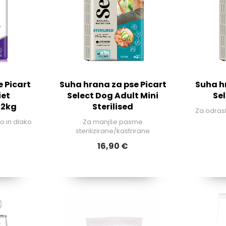
 Picart
Suha hrana za pse Picart
Suha h
iet
Select Dog Adult Mini
Se
 2kg
Sterilised
Za odras
o in dlako
Za manjše pasme
sterilizirane/kastrirane
16,90 €