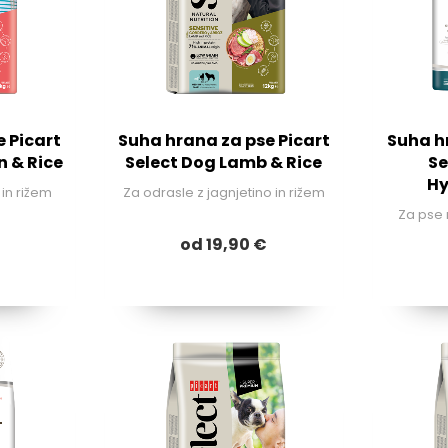
 Picart
Suha hrana za pse Picart
Suha h
 & Rice
Select Dog Lamb & Rice
Se
Hy
in rižem
Za odrasle z jagnjetino in rižem
Za pse 
od 19,90 €