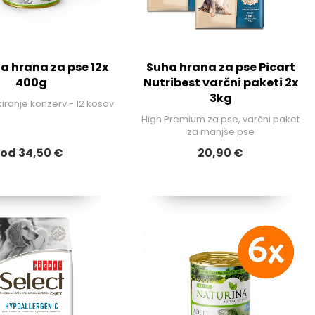
a hrana za pse 12x
Suha hrana za pse Picart
400g
Nutribest varčni paketi 2x
3kg
iranje konzerv - 12 kosov
High Premium za pse, varčni paket
za manjše pse
od 34,50 €
20,90 €