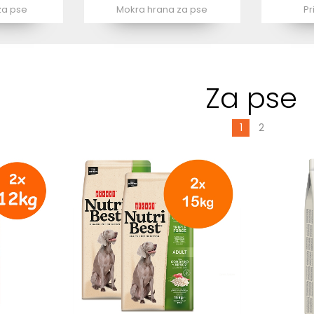
za pse
Mokra hrana za pse
Pr
Za pse
1
2