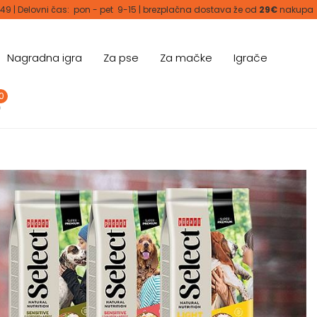
 49 | Delovni čas: pon - pet 9-15 | brezplačna dostava že od
29€
nakupa
Nagradna igra
Za pse
Za mačke
Igrače
0