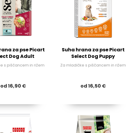
rana za pse Picart
Suha hrana za pse Picart
lect Dog Adult
Select Dog Puppy
le s piščancem in rižem
Za mladičke s piščancem in rižem
od 16,90 €
od 16,50 €