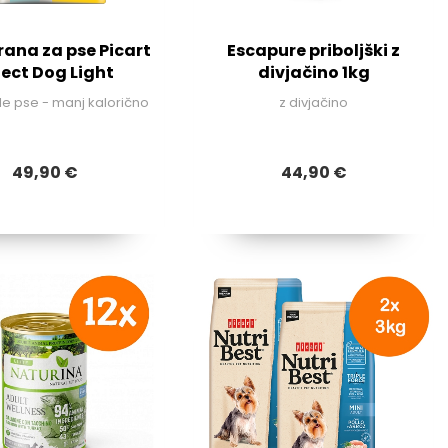
rana za pse Picart
Escapure priboljški z
lect Dog Light
divjačino 1kg
le pse - manj kalorično
z divjačino
49,90 €
44,90 €