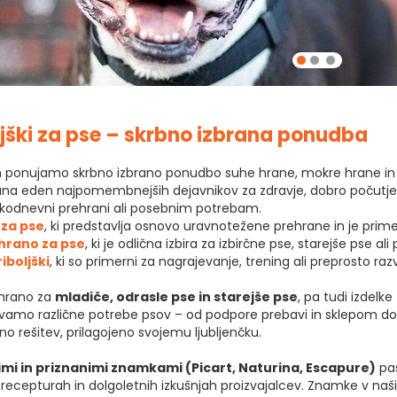
ljški za pse – skrbno izbrana ponudba
ponujamo skrbno izbrano ponudbo suhe hrane, mokre hrane in pri
rana eden najpomembnejših dejavnikov za zdravje, dobro počutje i
kodnevni prehrani ali posebnim potrebam.
 za pse
, ki predstavlja osnovo uravnotežene prehrane in je primer
hrano za pse
, ki je odlična izbira za izbirčne pse, starejše pse
riboljški
, ki so primerni za nagrajevanje, trening ali preprosto raz
hrano za
mladiče, odrasle pse in starejše pse
, pa tudi izdelk
števamo različne potrebe psov – od podpore prebavi in sklepom do
no rešitev, prilagojeno svojemu ljubljenčku.
imi in priznanimi znamkami (Picart, Naturina, Escapure)
pas
 recepturah in dolgoletnih izkušnjah proizvajalcev. Znamke v naš