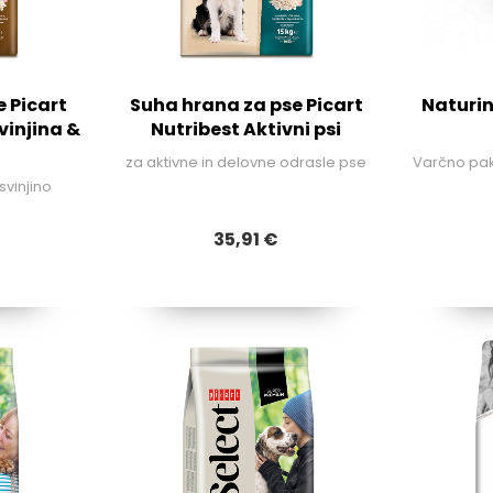
 Picart
Suha hrana za pse Picart
Naturin
vinjina &
Nutribest Aktivni psi
za aktivne in delovne odrasle pse
Varčno pak
svinjino
35,91 €