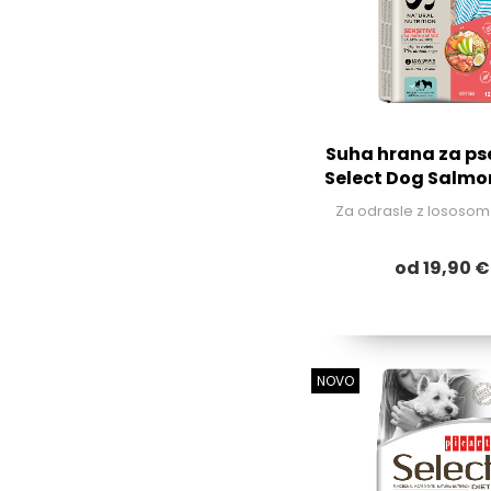
Suha hrana za pse
Select Dog Salmon
Za odrasle z lososom 
od 19,90 €
NOVO