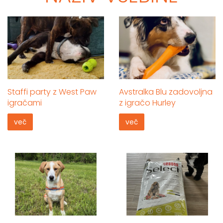
Staffi party z West Paw
Avstralka Blu zadovoljna
igračami
z igračo Hurley
več
več