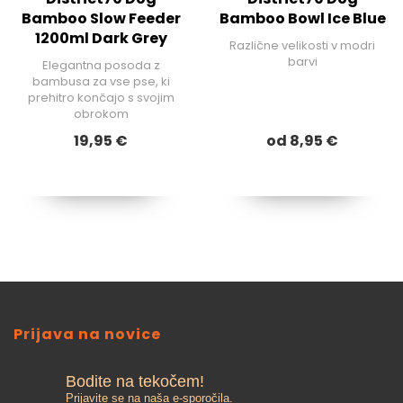
Bamboo Slow Feeder
Bamboo Bowl Ice Blue
1200ml Dark Grey
Različne velikosti v modri
barvi
Elegantna posoda z
bambusa za vse pse, ki
prehitro končajo s svojim
obrokom
19,95 €
od 8,95 €
Prijava na novice
Bodite na tekočem!
Prijavite se na naša e-sporočila.