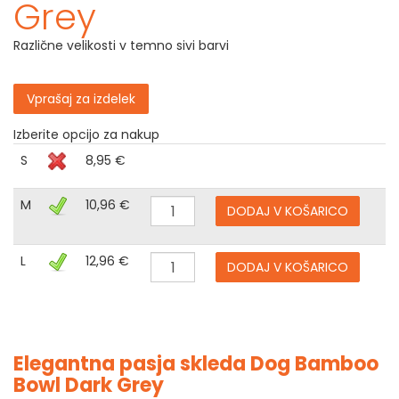
Grey
Različne velikosti v temno sivi barvi
Vprašaj za izdelek
Izberite opcijo za nakup
S
8,95 €
M
10,96 €
DODAJ V KOŠARICO
L
12,96 €
DODAJ V KOŠARICO
Elegantna pasja skleda Dog Bamboo
Bowl Dark Grey