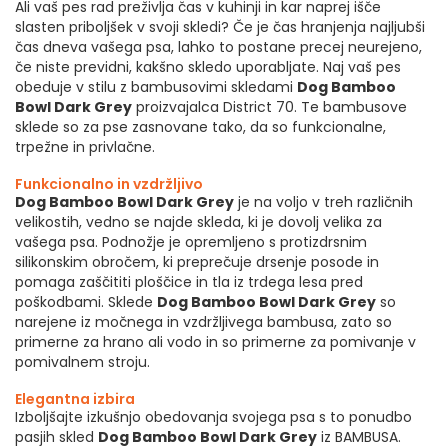
Ali vaš pes rad preživlja čas v kuhinji in kar naprej išče
slasten priboljšek v svoji skledi? Če je čas hranjenja najljubši
čas dneva vašega psa, lahko to postane precej neurejeno,
če niste previdni, kakšno skledo uporabljate. Naj vaš pes
obeduje v stilu z bambusovimi skledami
Dog Bamboo
Bowl Dark Grey
proizvajalca District 70. Te bambusove
sklede so za pse zasnovane tako, da so funkcionalne,
trpežne in privlačne.
Funkcionalno in vzdržljivo
Dog Bamboo Bowl Dark Grey
je na voljo v treh različnih
velikostih, vedno se najde skleda, ki je dovolj velika za
vašega psa. Podnožje je opremljeno s protizdrsnim
silikonskim obročem, ki preprečuje drsenje posode in
pomaga zaščititi ploščice in tla iz trdega lesa pred
poškodbami. Sklede
Dog Bamboo Bowl Dark Grey
so
narejene iz močnega in vzdržljivega bambusa, zato so
primerne za hrano ali vodo in so primerne za pomivanje v
pomivalnem stroju.
Elegantna izbira
Izboljšajte izkušnjo obedovanja svojega psa s to ponudbo
pasjih skled
Dog Bamboo Bowl Dark Grey
iz BAMBUSA.