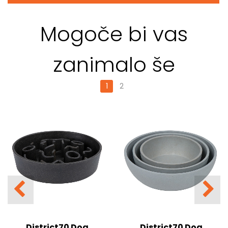
Mogoče bi vas
zanimalo še
1
2
District70 Dog
District70 Dog