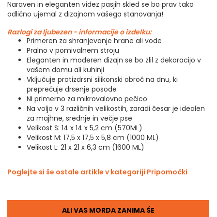
Naraven in eleganten videz pasjih skled se bo prav tako
odlično ujemal z dizajnom vašega stanovanja!
Razlogi za ljubezen - informacije o izdelku:
Primeren za shranjevanje hrane ali vode
Pralno v pomivalnem stroju
Eleganten in moderen dizajn se bo zlil z dekoracijo v
vašem domu ali kuhinji
Vključuje protizdrsni silikonski obroč na dnu, ki
preprečuje drsenje posode
NI primerno za mikrovalovno pečico
Na voljo v 3 različnih velikostih, zaradi česar je idealen
za majhne, srednje in večje pse
Velikost S: 14 x 14 x 5,2 cm (570ML)
Velikost M: 17,5 x 17,5 x 5,8 cm (1000 ML)
Velikost L: 21 x 21 x 6,3 cm (1600 ML)
Poglejte si še ostale artikle v kategoriji Pripomočki
ALI VAS MORDA ZANIMA ŠE