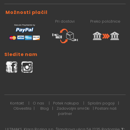
Možnosti plačil
Pri dostavi
Preko položnice
Sledite nam
Kontakt
|
O nas
|
Potek nakupa
|
Splošni pogoji
|
Obvestila
|
Blog
|
Zadovoljni smrčki
|
Postani naš
partner
ULTIMAKS, Klara Rozina s.p., Šlandrova ulica 5A 1235 Radomlje
T: