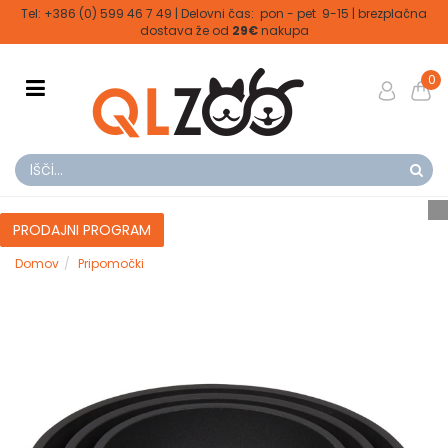
Tel: +386 (0) 599 46 7 49 | Delovni čas: pon - pet 9-15 | brezplačna
dostava že od
29€
nakupa
0
PRODAJNI PROGRAM
Domov
Pripomočki