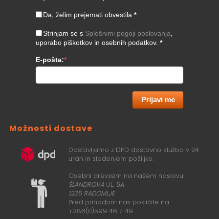
Da, želim prejemati obvestila
*
Strinjam se s
Splošnimi pogoji poslovanja
,
uporabo piškotkov in osebnih podatkov.
*
E-pošta:
*
Prijavi me
Možnosti dostave
Dostavljamo z DPD dostavno službo v 24
urah in sledenjem pošiljke.
Osebni prevzem na našem naslovu:
ŠLANDROVA
UL.
5A
1235 RADOMLJE
Pred prihodom nas pokličite na
+386(0)599 46 7 49