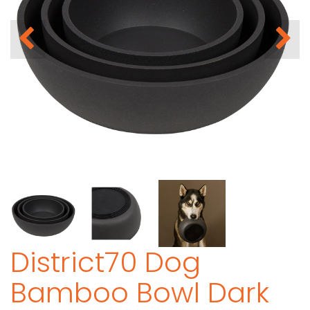
District70 Dog
Bamboo Bowl Dark