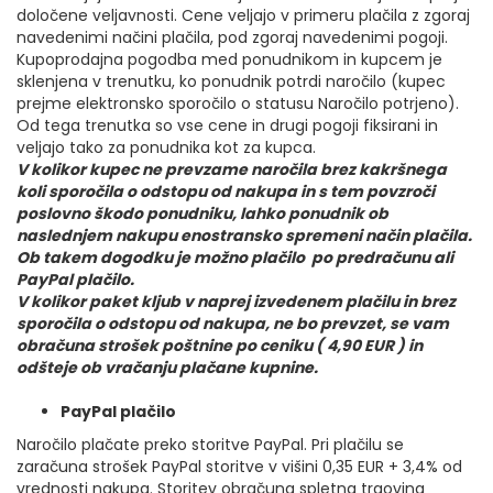
določene veljavnosti. Cene veljajo v primeru plačila z zgoraj
navedenimi načini plačila, pod zgoraj navedenimi pogoji.
Kupoprodajna pogodba med ponudnikom in kupcem je
sklenjena v trenutku, ko ponudnik potrdi naročilo (kupec
prejme elektronsko sporočilo o statusu Naročilo potrjeno).
Od tega trenutka so vse cene in drugi pogoji fiksirani in
veljajo tako za ponudnika kot za kupca.
V kolikor kupec ne prevzame naročila brez kakršnega
koli sporočila o odstopu od nakupa in s tem povzroči
poslovno škodo ponudniku, lahko ponudnik ob
naslednjem nakupu enostransko spremeni način plačila.
Ob takem dogodku je možno plačilo po predračunu ali
PayPal plačilo.
V kolikor paket kljub v naprej izvedenem plačilu in brez
sporočila o odstopu od nakupa, ne bo prevzet, se vam
obračuna strošek poštnine po ceniku ( 4,90 EUR ) in
odšteje ob vračanju plačane kupnine.
PayPal plačilo
Naročilo plačate preko storitve PayPal. Pri plačilu se
zaračuna strošek PayPal storitve v višini 0,35 EUR + 3,4% od
vrednosti nakupa. Storitev obračuna spletna trgovina