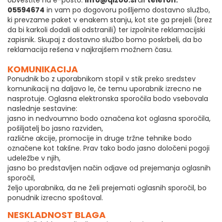
obvestite na e-pošto:
info@qlzoo.si
ali
telefon:
05594674
in vam po dogovoru pošljemo dostavno službo,
ki prevzame paket v enakem stanju, kot ste ga prejeli (brez
da bi karkoli dodali ali odstranili) ter izpolnite reklamacijski
zapisnik. Skupaj z dostavno službo bomo poskrbeli, da bo
reklamacija rešena v najkrajšem možnem času.
KOMUNIKACIJA
Ponudnik bo z uporabnikom stopil v stik preko sredstev
komunikacij na daljavo le, če temu uporabnik izrecno ne
nasprotuje. Oglasna elektronska sporočila bodo vsebovala
naslednje sestavine:
jasno in nedvoumno bodo označena kot oglasna sporočila,
pošiljatelj bo jasno razviden,
različne akcije, promocije in druge tržne tehnike bodo
označene kot takšne. Prav tako bodo jasno določeni pogoji
udeležbe v njih,
jasno bo predstavljen način odjave od prejemanja oglasnih
sporočil,
željo uporabnika, da ne želi prejemati oglasnih sporočil, bo
ponudnik izrecno spoštoval.
NESKLADNOST BLAGA