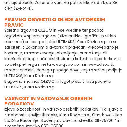
urejajo določila Zakona o varstvu potrošnikov od 71. do 88.
člen (ZvPot-1).
PRAVNO OBVESTILO GLEDE AVTORSKIH
PRAVIC
Spletna trgovina QLZOO in vse vsebine ter podatki
objavljeni v spletni trgovini (slike artiklov, grafični in video
elementi) so last podjetja ULTIMAKS, Klara Rozina s.p. in so
zaščiteni z Zakonom o avtorskih pravicah. Prepovedano je
kopiranje, razmnoževanje, objavljanje, prenašanje ali
kakršenkoli drug način distribuiranja katerih koli podatkov, ki
so del spletnega mesta www.qlzoo.com in www.qlzoo.si,
razen v primeru danega pisnega dovoljenja s strani podjetja
ULTIMAKS, Klara Rozina s.p.
Blagovna znamka QLZOO in logotip sta v lasti podjetja
ULTIMAKS, Klara Rozina s.p.
VARNOST IN VAROVANJE OSEBNIH
PODATKOV
Izjava o zasebnosti in varstvo osebnih podatkov: To Izjavo o
zasebnosti izjavlja Ultimaks, Klara Rozina s.p., Šlandrova ulica
5a, 1235 Radomlje, Slovenija, z davčno številko SI17757207 in
z matično številko 6594115000.