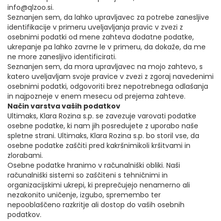
info@qlzoo.si.
Seznanjen sem, da lahko upravljavec za potrebe zanesljive
identifikacije v primeru uveljavljanja pravic v zvezi z
osebnimi podatki od mene zahteva dodatne podatke,
ukrepanje pa lahko zavrne le v primeru, da dokaže, da me
ne more zanesljivo identificirati.
Seznanjen sem, da mora upravljavec na mojo zahtevo, s
katero uveljavljam svoje pravice v zvezi z zgoraj navedenimi
osebnimi podatki, odgovoriti brez nepotrebnega odlašanja
in najpozneje v enem mesecu od prejema zahteve.
Način varstva vaših podatkov
Ultimaks, Klara Rozina s.p. se zavezuje varovati podatke
osebne podatke, ki nam jih posredujete z uporabo naše
spletne strani. Ultimaks, Klara Rozina s.p. bo storil vse, da
osebne podatke zaščiti pred kakršnimikoli kršitvami in
zlorabami.
Osebne podatke hranimo v računalniški obliki. Naši
računalniški sistemi so zaščiteni s tehničnimi in
organizacijskimi ukrepi, ki preprečujejo nenamerno ali
nezakonito uničenje, izgubo, spremembo ter
nepooblaščeno razkritje ali dostop do vaših osebnih
podatkov.