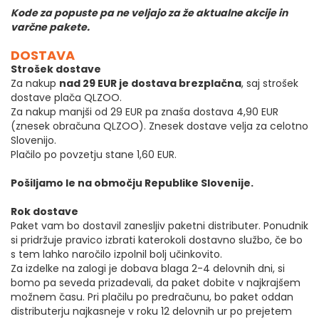
Kode za popuste pa ne veljajo za že aktualne akcije in
varčne pakete.
DOSTAVA
Strošek dostave
Za nakup
nad 29 EUR je dostava brezplačna
, saj strošek
dostave plača QLZOO.
Za nakup manjši od 29 EUR pa znaša dostava 4,90 EUR
(znesek obračuna QLZOO). Znesek dostave velja za celotno
Slovenijo.
Plačilo po povzetju stane 1,60 EUR.
Pošiljamo le na območju Republike Slovenije.
Rok dostave
Paket vam bo dostavil zanesljiv paketni distributer. Ponudnik
si pridržuje pravico izbrati katerokoli dostavno službo, če bo
s tem lahko naročilo izpolnil bolj učinkovito.
Za izdelke na zalogi je dobava blaga 2-4 delovnih dni, si
bomo pa seveda prizadevali, da paket dobite v najkrajšem
možnem času. Pri plačilu po predračunu, bo paket oddan
distributerju najkasneje v roku 12 delovnih ur po prejetem