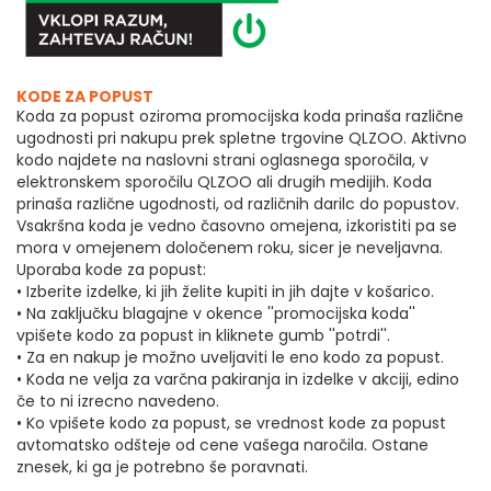
KODE ZA POPUST
Koda za popust oziroma promocijska koda prinaša različne
ugodnosti pri nakupu prek spletne trgovine QLZOO. Aktivno
kodo najdete na naslovni strani oglasnega sporočila, v
elektronskem sporočilu QLZOO ali drugih medijih. Koda
prinaša različne ugodnosti, od različnih darilc do popustov.
Vsakršna koda je vedno časovno omejena, izkoristiti pa se
mora v omejenem določenem roku, sicer je neveljavna.
Uporaba kode za popust:
• Izberite izdelke, ki jih želite kupiti in jih dajte v košarico.
• Na zaključku blagajne v okence ''promocijska koda''
vpišete kodo za popust in kliknete gumb ''potrdi''.
• Za en nakup je možno uveljaviti le eno kodo za popust.
• Koda ne velja za varčna pakiranja in izdelke v akciji, edino
če to ni izrecno navedeno.
• Ko vpišete kodo za popust, se vrednost kode za popust
avtomatsko odšteje od cene vašega naročila. Ostane
znesek, ki ga je potrebno še poravnati.