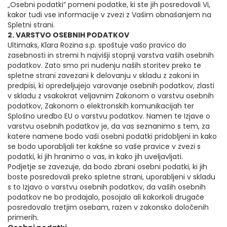
„Osebni podatki“ pomeni podatke, ki ste jih posredovali Vi,
kakor tudi vse informacije v zvezi z Vašim obnašanjem na
Spletni strani.
2. VARSTVO OSEBNIH PODATKOV
Ultimaks, Klara Rozina s.p. spoštuje vašo pravico do
zasebnosti in stremi h najvišji stopnji varstva vaših osebnih
podatkov. Zato smo pri nudenju naših storitev preko te
spletne strani zavezani k delovanju v skladu z zakoni in
predpisi, ki opredeljujejo varovanje osebnih podatkov, zlasti
v skladu z vsakokrat veljavnim Zakonom o varstvu osebnih
podatkov, Zakonom o elektronskih komunikacijah ter
Splošno uredbo EU o varstvu podatkov. Namen te Izjave o
varstvu osebnih podatkov je, da vas seznanimo s tem, za
katere namene bodo vaši osebni podatki pridobljeni in kako
se bodo uporabljali ter kakšne so vaše pravice v zvezi s
podatki, ki jih hranimo o vas, in kako jih uveljavljati.
Podjetje se zavezuje, da bodo zbrani osebni podatki, ki jih
boste posredovali preko spletne strani, uporabljeni v skladu
s to Izjavo o varstvu osebnih podatkov, da vaših osebnih
podatkov ne bo prodajalo, posojalo ali kakorkoli drugače
posredovalo tretjim osebam, razen v zakonsko določenih
primerih.