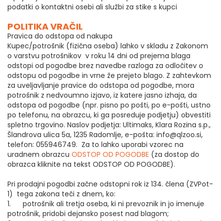
podatki o kontaktni osebi ali službi za stike s kupci
POLITIKA VRAČIL
Pravica do odstopa od nakupa
Kupec/potrošnik (fizična oseba) lahko v skladu z Zakonom
o varstvu potrošnikov v roku 14 dni od prejema blaga
odstopi od pogodbe brez navedbe razloga za odločitev o
odstopu od pogodbe in vrne že prejeto blago. Z zahtevkom
za uveljavljanje pravice do odstopa od pogodbe, mora
potrošnik z nedvoumno izjavo, iz katere jasno izhaja, da
odstopa od pogodbe (npr. pisno po pošti, po e-pošti, ustno
po telefonu, na obrazcu, ki ga posreduje podjetju) obvestiti
spletno trgovino. Naslov podjetja: Ultimaks, Klara Rozina s.p.,
Šlandrova ulica 5a, 1235 Radomlje, e-pošta: info@qlzoo.si,
telefon: 055946749. Za to lahko uporabi vzorec na
uradnem obrazcu
ODSTOP OD POGODBE
(za dostop do
obrazca kliknite na tekst ODSTOP OD POGODBE).
Pri prodajni pogodbi začne odstopni rok iz 134. člena (ZVPot-
1) tega zakona teči z dnem, ko:
1. potrošnik ali tretja oseba, ki ni prevoznik in jo imenuje
potrošnik, pridobi dejansko posest nad blagom;