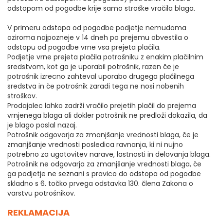
odstopom od pogodbe krije samo stroške vračila blaga.
V primeru odstopa od pogodbe podjetje nemudoma
oziroma najpozneje v 14 dneh po prejemu obvestila o
odstopu od pogodbe vrne vsa prejeta plačila.
Podjetje vrne prejeta plačila potrošniku z enakim plačilnim
sredstvom, kot ga je uporabil potrošnik, razen če je
potrošnik izrecno zahteval uporabo drugega plačilnega
sredstva in če potrošnik zaradi tega ne nosi nobenih
stroškov.
Prodajalec lahko zadrži vračilo prejetih plačil do prejema
vrnjenega blaga ali dokler potrošnik ne predloži dokazila, da
je blago poslal nazaj.
Potrošnik odgovarja za zmanjšanje vrednosti blaga, če je
zmanjšanje vrednosti posledica ravnanja, ki ni nujno
potrebno za ugotovitev narave, lastnosti in delovanja blaga.
Potrošnik ne odgovarja za zmanjšanje vrednosti blaga, če
ga podjetje ne seznani s pravico do odstopa od pogodbe
skladno s 6. točko prvega odstavka 130. člena Zakona o
varstvu potrošnikov.
REKLAMACIJA