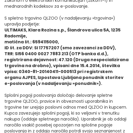
Zakonom o elektronskih komunikacijah (ZEKom-1) in
mednarodnih kodeksov za e-poslovanje.
S spletno trgovino QLZOO (v nadaljevanju »trgovina«)
upravlja podjetje:
ULTIMAKS, Klara Rozina s.p., Šlandrova ulica 5A, 1235
Radomlje,
matična št.: 6594115000,
ID št. za DDV: SI 17757207 (smo zavezanci za DDV),
TRR: SI56 0400 0027 7883 213 (OTP banka d.d.),
registrirana dejavnost: 47.120 (Druga nespecializirana
trgovina na drobno), vpisani dne 15.4.2014, številka
vpisa: 0340-81-20140411-000513 pri registrskem
organu AJPES, Izpostava Ljubljana ponudnik storitev
e-poslovanja (v nadaljevanju »ponudnik«).
Splošni pogoji poslovanja določajo delovanje spletne
trgovine QLZOO, pravice in obveznosti uporabnika in
trgovine ter urejajo poslovni odnos med QLZOO in kupcem.
Kupca zavezujejo splošni pogoji, ki so veljavni v trenutku
nakupa (oddaje spletnega naročila). Uporabnik je ob oddaji
naročila vsakič posebej opozorjen na splošne pogoje
poslovanja in z oddajo naročila potrdi svojo seznanjenost z