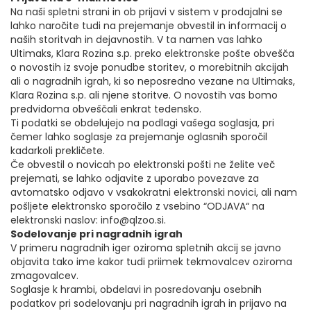
Na naši spletni strani in ob prijavi v sistem v prodajalni se
lahko naročite tudi na prejemanje obvestil in informacij o
naših storitvah in dejavnostih. V ta namen vas lahko
Ultimaks, Klara Rozina s.p. preko elektronske pošte obvešča
o novostih iz svoje ponudbe storitev, o morebitnih akcijah
ali o nagradnih igrah, ki so neposredno vezane na Ultimaks,
Klara Rozina s.p. ali njene storitve. O novostih vas bomo
predvidoma obveščali enkrat tedensko.
Ti podatki se obdelujejo na podlagi vašega soglasja, pri
čemer lahko soglasje za prejemanje oglasnih sporočil
kadarkoli prekličete.
Če obvestil o novicah po elektronski pošti ne želite več
prejemati, se lahko odjavite z uporabo povezave za
avtomatsko odjavo v vsakokratni elektronski novici, ali nam
pošljete elektronsko sporočilo z vsebino “ODJAVA“ na
elektronski naslov: info@qlzoo.si.
Sodelovanje pri nagradnih igrah
V primeru nagradnih iger oziroma spletnih akcij se javno
objavita tako ime kakor tudi priimek tekmovalcev oziroma
zmagovalcev.
Soglasje k hrambi, obdelavi in posredovanju osebnih
podatkov pri sodelovanju pri nagradnih igrah in prijavo na