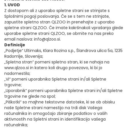
1. UVOD
Z dostopom ali z uporabo spletne strani se strinjate s
Splošnimi pogoji poslovanja. Če se s tem ne strinjate,
zapustite spletno stran QLZOO in prenehajte z uporabo
spletne strani QLZOO. Če imate kakršnakoli vprašanja glede
uporabe spletne strani QLZOO, se obrnite na nas preko
email naslova: info@qlzoo.si.
Definicije
„Podjetje“ Ultimaks, Klara Rozina s.p., Šlandrova ulica 5a, 1235
Radomlje, Slovenija;
„Spletna stran“ pomeni spletno stran, ki se nahaja na
www.qlzoo.si in katero koli drugo povezavo, ki bi jo
nadomestila;
„Vi“ pomeni uporabnika Spletne strani in/ali Spletne
trgovine;
„Uporabnik“ pomeni uporabnika Spletne strani in/ali Spletne
trgovine ne glede na spol;
„Piškotki“ so majhne tekstovne datoteke, ki se ob obisku
naše Spletne strani namestijo na trdi disk Vašega
računalnika in omogočajo zbiranje podatkov o vaših
aktivnostih na Spletni strani in identifikacijo vašega
računalnika;