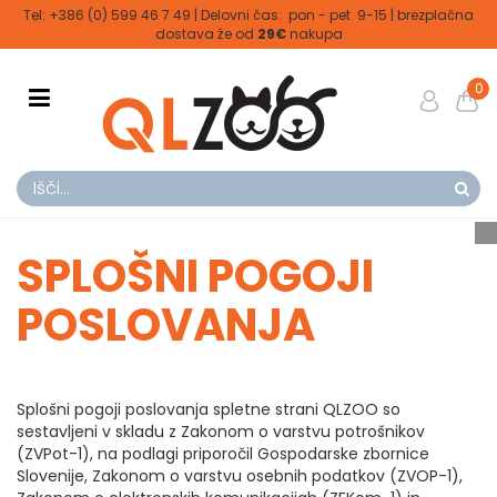
Tel: +386 (0) 599 46 7 49 | Delovni čas: pon - pet 9-15 | brezplačna
dostava že od
29€
nakupa
0
SPLOŠNI POGOJI
POSLOVANJA
Splošni pogoji poslovanja spletne strani QLZOO so
sestavljeni v skladu z Zakonom o varstvu potrošnikov
(ZVPot-1), na podlagi priporočil Gospodarske zbornice
Slovenije, Zakonom o varstvu osebnih podatkov (ZVOP-1),