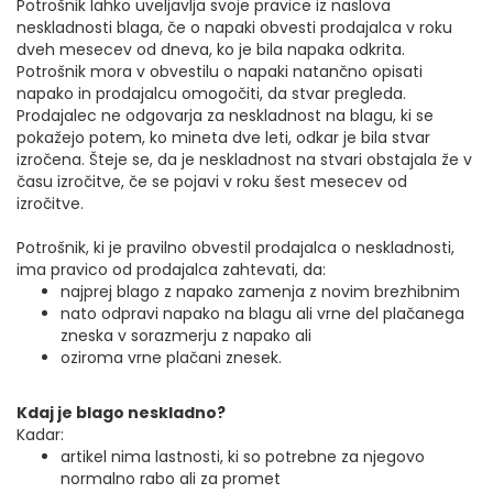
Potrošnik lahko uveljavlja svoje pravice iz naslova
neskladnosti blaga, če o napaki obvesti prodajalca v roku
dveh mesecev od dneva, ko je bila napaka odkrita.
Potrošnik mora v obvestilu o napaki natančno opisati
napako in prodajalcu omogočiti, da stvar pregleda.
Prodajalec ne odgovarja za neskladnost na blagu, ki se
pokažejo potem, ko mineta dve leti, odkar je bila stvar
izročena. Šteje se, da je neskladnost na stvari obstajala že v
času izročitve, če se pojavi v roku šest mesecev od
izročitve.
Potrošnik, ki je pravilno obvestil prodajalca o neskladnosti,
ima pravico od prodajalca zahtevati, da:
najprej blago z napako zamenja z novim brezhibnim
nato odpravi napako na blagu ali vrne del plačanega
zneska v sorazmerju z napako ali
oziroma vrne plačani znesek.
Kdaj je blago neskladno?
Kadar:
artikel nima lastnosti, ki so potrebne za njegovo
normalno rabo ali za promet