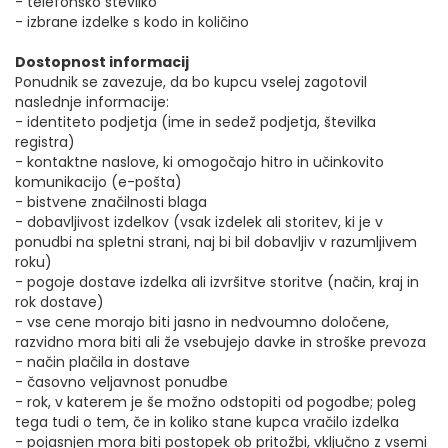
- telefonsko številko
- izbrane izdelke s kodo in količino
Dostopnost informacij
Ponudnik se zavezuje, da bo kupcu vselej zagotovil
naslednje informacije:
- identiteto podjetja (ime in sedež podjetja, številka
registra)
- kontaktne naslove, ki omogočajo hitro in učinkovito
komunikacijo (e-pošta)
- bistvene značilnosti blaga
- dobavljivost izdelkov (vsak izdelek ali storitev, ki je v
ponudbi na spletni strani, naj bi bil dobavljiv v razumljivem
roku)
- pogoje dostave izdelka ali izvršitve storitve (način, kraj in
rok dostave)
- vse cene morajo biti jasno in nedvoumno določene,
razvidno mora biti ali že vsebujejo davke in stroške prevoza
- način plačila in dostave
- časovno veljavnost ponudbe
- rok, v katerem je še možno odstopiti od pogodbe; poleg
tega tudi o tem, če in koliko stane kupca vračilo izdelka
- pojasnjen mora biti postopek ob pritožbi, vključno z vsemi