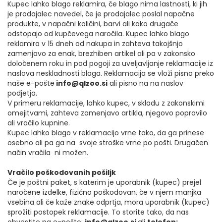
Kupec lahko blago reklamira, če blago nima lastnosti, ki jih
je prodajalec navedel, če je prodajalec poslal napačne
produkte, v napačni količini, barvi ali kako drugače
odstopajo od kupčevega naročila. Kupec lahko blago
reklamira v 15 dneh od nakupa in zahteva takojšnjo
zamenjavo za enak, brezhiben artikel ali pa v zakonsko
določenem roku in pod pogoji za uveljavljanje reklamacije iz
naslova neskladnosti blaga. Reklamacija se vloži pisno preko
naše e-pošte
info@qlzoo.si
ali pisno na na naslov
podjetja.
V primeru reklamacije, lahko kupec, v skladu z zakonskimi
omejitvami, zahteva zamenjavo artikla, njegovo popravilo
ali vračilo kupnine.
Kupec lahko blago v reklamacijo vrne tako, da ga prinese
osebno ali pa ga na svoje stroške vrne po pošti. Drugačen
način vračila ni možen.
Vračilo poškodovanih pošiljk
Če je poštni paket, s katerim je uporabnik (kupec) prejel
naročene izdelke, fizično poškodovan, če v njem manjka
vsebina ali če kaže znake odprtja, mora uporabnik (kupec)
sprožiti postopek reklamacije. To storite tako, da nas