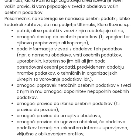
Ultimaks, Klara Rozina s.p. zagotavlja uresničevanje vseh
vaših pravic, ki vam pripadajo v zvezi z obdelavo vaših
osebnih podatkov.
Posameznik, na katerega se nanašajo osebni podatki, lahko
kadarkoli zahteva, da mu podjetje Ultimaks, Klara Rozina s.p.:
potrdi, ali se podatki v zvezi z njim obdelujejo ali ne,
omogoči dostop do osebnih podatkov (tj. vpogled ter
njihovo prepisovanje ali kopiranje),
poda informacije v zvezi z obdelavo teh podatkov
(npr. o namenu obdelave, vrsti osebnih podatkov,
uporabnikih, katerim so jim bili ali jim bodo
posredovani osebni podatki, predvidenem obdobju
hrambe podatkov, o tehničnih in organizacijskih
ukrepih za varovanje podatkov, idr.),
omogoči popravek netočnih osebnih podatkov v zvezi
z njim in mu omogoči dopolnitev nepopolnih osebnih
podatkov,
omogoči pravico do izbrisa osebnih podatkov (t.i.
pravica do pozabe),
omogoči pravico do omejitve obdelave,
omogoči pravico do ugovora obdelavi, če obdelava
podatkov temelji na zakonitem interesu upravljavca,
vključno z oblikovanjem profilov,