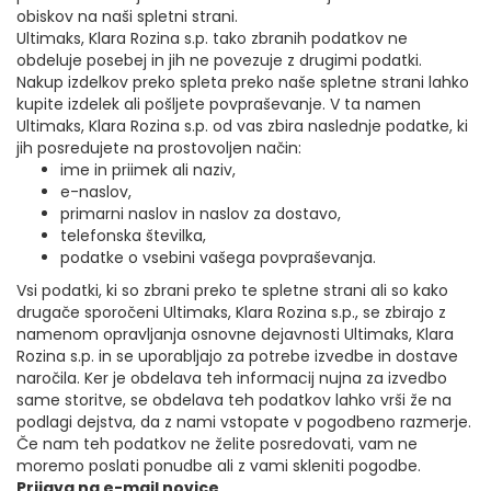
obiskov na naši spletni strani.
Ultimaks, Klara Rozina s.p. tako zbranih podatkov ne
obdeluje posebej in jih ne povezuje z drugimi podatki.
Nakup izdelkov preko spleta preko naše spletne strani lahko
kupite izdelek ali pošljete povpraševanje. V ta namen
Ultimaks, Klara Rozina s.p. od vas zbira naslednje podatke, ki
jih posredujete na prostovoljen način:
ime in priimek ali naziv,
e-naslov,
primarni naslov in naslov za dostavo,
telefonska številka,
podatke o vsebini vašega povpraševanja.
Vsi podatki, ki so zbrani preko te spletne strani ali so kako
drugače sporočeni Ultimaks, Klara Rozina s.p., se zbirajo z
namenom opravljanja osnovne dejavnosti Ultimaks, Klara
Rozina s.p. in se uporabljajo za potrebe izvedbe in dostave
naročila. Ker je obdelava teh informacij nujna za izvedbo
same storitve, se obdelava teh podatkov lahko vrši že na
podlagi dejstva, da z nami vstopate v pogodbeno razmerje.
Če nam teh podatkov ne želite posredovati, vam ne
moremo poslati ponudbe ali z vami skleniti pogodbe.
Prijava na e-mail novice