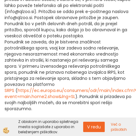
lahko poveže telefonsko ali po elektronski pošti
(info@qlzoo.si). Pritožba se odda prek e-poštnega naslova
info@qlzoo.si. Postopek obravnave pritožbe je zaupen.
Ponudnik bo v petih delovnih dneh potrdil, da je prejel
pritožbo, sporočil kupcu, kako dolgo jo bo obravnaval in ga
vseskozi obveščal o poteku postopka.
Ponudnik se zaveda, da je bistvena značilnost
potrošniškega spora, vsaj kar zadeva sodno reševanje,
njegova nesorazmernost med ekonomsko vrednostjo
zahtevka in stroški, ki nastanejo pri reševanju samega
spora. V primeru izvensodega reševanja potrošniškega
spora, ponudnik ne priznava nobenega izvajalca IRPS, kot
pristojnega za reševanje spora, skladno s tem objavljamo
povezavo na platformo
SRPS
(
https://ec.europa.eu/consumers/odr/main/index.cfm?
event=main.home2.show&lng=SL
). Ponudnik si prizadeva po
svojih najboljših močeh, da se morebitni spori rešijo
sporazumno.
Navedena ureditev izhaja iz Zakona o izvensodnem
Z obiskom in uporabo spletnega
Več o
V redu
reševanju potrošniških sporov, Uredbe (EU) št. 524/2013
mesta soglašate z uporabo in
piškotkih
beleženjem piškotkov.
Evropskega parlamenta in Sveta o spletnem reševanju