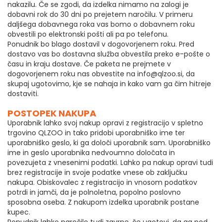
nakazilu. Če se zgodi, da izdelka nimamo na zalogi je
dobavni rok do 30 dni po prejetem naročilu. V primeru
daljšega dobavnega roka vas bomo o dobavnem roku
obvestili po elektronski pošti ali pa po telefonu.
Ponudnik bo blago dostavil v dogovorjenem roku. Pred
dostavo vas bo dostavna služba obvestila preko e-pošte o
času in kraju dostave. Če paketa ne prejmete v
dogovorjenem roku nas obvestite na info@qlzoo.si, da
skupaj ugotovimo, kje se nahaja in kako vam ga čim hitreje
dostaviti.
POSTOPEK NAKUPA
Uporabnik lahko svoj nakup opravi z registracijo v spletno
trgovino QLZOO in tako pridobi uporabniško ime ter
uporabniško geslo, ki ga določi uporabnik sam. Uporabniško
ime in geslo uporabnika nedvoumno določata in
povezujeta z vnesenimi podatki. Lahko pa nakup opravi tudi
brez registracije in svoje podatke vnese ob zaključku
nakupa. Obiskovalec z registracijo in vnosom podatkov
potrdi in jamči, da je polnoletna, popolno poslovno
sposobna oseba. Z nakupom izdelka uporabnik postane
kupec.