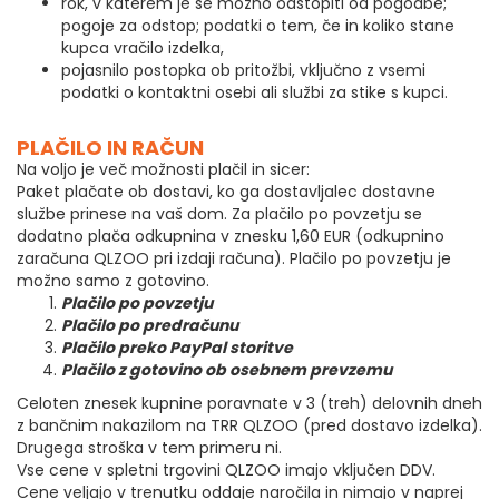
rok, v katerem je še možno odstopiti od pogodbe;
pogoje za odstop; podatki o tem, če in koliko stane
kupca vračilo izdelka,
pojasnilo postopka ob pritožbi, vključno z vsemi
podatki o kontaktni osebi ali službi za stike s kupci.
PLAČILO IN RAČUN
Na voljo je več možnosti plačil in sicer:
Paket plačate ob dostavi, ko ga dostavljalec dostavne
službe prinese na vaš dom. Za plačilo po povzetju se
dodatno plača odkupnina v znesku 1,60 EUR (odkupnino
zaračuna QLZOO pri izdaji računa). Plačilo po povzetju je
možno samo z gotovino.
Plačilo po povzetju
Plačilo po predračunu
Plačilo preko PayPal storitve
Plačilo z gotovino ob osebnem prevzemu
Celoten znesek kupnine poravnate v 3 (treh) delovnih dneh
z bančnim nakazilom na TRR QLZOO (pred dostavo izdelka).
Drugega stroška v tem primeru ni.
Vse cene v spletni trgovini QLZOO imajo vključen DDV.
Cene veljajo v trenutku oddaje naročila in nimajo v naprej