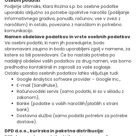
Osebni podatki
Podjetje Ultimaks, Klara Rozina s.p. bo osebne podatke
uporabilo izključno za potrebe izpolnitve naročila (pošiljanje
informativnega gradiva, ponudb, računov, vse v zvezi z
naročilom) in ostalo, povezano z naročilom in potrebno
komunikacijo.
Namen obdelave podatkov in vrste osebnih podatkov
Vsi osebni podatki, ki nam jih posredujete, bodo
obravnavani zaupno in bodo uporabljeni zgolj v namene, za
katere so bili posredovani. Če bo nastala potreba po
nadaljnji obdelavi vaših podatkov za drug namen, vas bomo
predhodno kontaktirali in zaprosili za vaše soglasje.
Ostala uporaba osebnih podatkov lahko vključuje tudi:
Google Analytics software provider – Google Inc.,
E-mail (SandPulse),
Računovodski servis (samo podatki, ki so v skladu z
zakonom),
Banke (podatke o vaših naročilih/plačilih s strani
bank).
Dostavna služba (samo podatki potrebni za potrebe
dostave).
DPD d.o.o., kurirska in paketna distribucija: