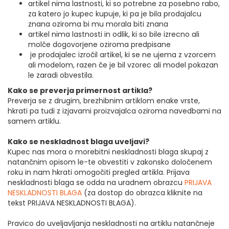
artikel nima lastnosti, ki so potrebne za posebno rabo,
za katero jo kupec kupuje, ki pa je bila prodajalcu
znana oziroma bi mu morala biti znana
artikel nima lastnosti in odlik, ki so bile izrecno ali
molče dogovorjene oziroma predpisane
je prodajalec izročil artikel, ki se ne ujema z vzorcem
ali modelom, razen če je bil vzorec ali model pokazan
le zaradi obvestila.
Kako se preverja primernost artikla?
Preverja se z drugim, brezhibnim artiklom enake vrste,
hkrati pa tudi z izjavami proizvajalca oziroma navedbami na
samem artiklu.
Kako se neskladnost blaga uveljavi?
Kupec nas mora o morebitni neskladnosti blaga skupaj z
natančnim opisom le-te obvestiti v zakonsko določenem
roku in nam hkrati omogočiti pregled artikla. Prijava
neskladnosti blaga se odda na uradnem obrazcu
PRIJAVA
NESKLADNOSTI BLAGA
(za dostop do obrazca kliknite na
tekst PRIJAVA NESKLADNOSTI BLAGA).
Pravico do uveljavljanja neskladnosti na artiklu natančneje