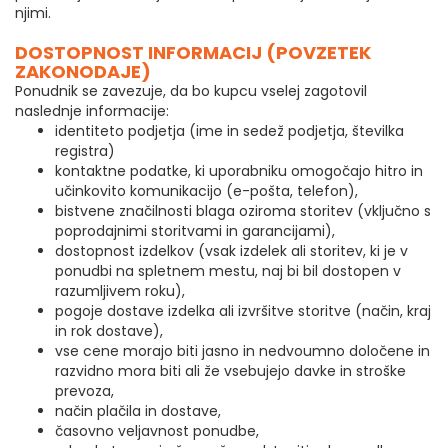
njimi.
DOSTOPNOST INFORMACIJ (POVZETEK
ZAKONODAJE)
Ponudnik se zavezuje, da bo kupcu vselej zagotovil
naslednje informacije:
identiteto podjetja (ime in sedež podjetja, številka
registra)
kontaktne podatke, ki uporabniku omogočajo hitro in
učinkovito komunikacijo (e-pošta, telefon),
bistvene značilnosti blaga oziroma storitev (vključno s
poprodajnimi storitvami in garancijami),
dostopnost izdelkov (vsak izdelek ali storitev, ki je v
ponudbi na spletnem mestu, naj bi bil dostopen v
razumljivem roku),
pogoje dostave izdelka ali izvršitve storitve (način, kraj
in rok dostave),
vse cene morajo biti jasno in nedvoumno določene in
razvidno mora biti ali že vsebujejo davke in stroške
prevoza,
način plačila in dostave,
časovno veljavnost ponudbe,