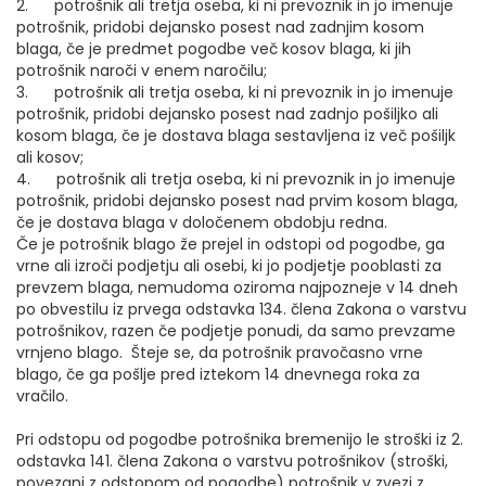
2. potrošnik ali tretja oseba, ki ni prevoznik in jo imenuje
potrošnik, pridobi dejansko posest nad zadnjim kosom
blaga, če je predmet pogodbe več kosov blaga, ki jih
potrošnik naroči v enem naročilu;
3. potrošnik ali tretja oseba, ki ni prevoznik in jo imenuje
potrošnik, pridobi dejansko posest nad zadnjo pošiljko ali
kosom blaga, če je dostava blaga sestavljena iz več pošiljk
ali kosov;
4. potrošnik ali tretja oseba, ki ni prevoznik in jo imenuje
potrošnik, pridobi dejansko posest nad prvim kosom blaga,
če je dostava blaga v določenem obdobju redna.
Če je potrošnik blago že prejel in odstopi od pogodbe, ga
vrne ali izroči podjetju ali osebi, ki jo podjetje pooblasti za
prevzem blaga, nemudoma oziroma najpozneje v 14 dneh
po obvestilu iz prvega odstavka 134. člena Zakona o varstvu
potrošnikov, razen če podjetje ponudi, da samo prevzame
vrnjeno blago. Šteje se, da potrošnik pravočasno vrne
blago, če ga pošlje pred iztekom 14 dnevnega roka za
vračilo.
Pri odstopu od pogodbe potrošnika bremenijo le stroški iz 2.
odstavka 141. člena Zakona o varstvu potrošnikov (stroški,
povezani z odstopom od pogodbe) potrošnik v zvezi z