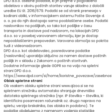
DPD d.o.o. osebne podatke, ki jih prejme v pogodbeno
obdelavo v okviru poštnih storitev varuje skladno z določili
uredbe EU št. 2016/679. Podatki se od strank prenesejo v
kodirani obliki, v informacijskem sistemu Pošte Slovenije d.
o. o. pa do njih dostopajo samo pooblaščene osebe. Podatki
naslovnikov na pošiljkah, so tako kot pošiljke v času
transporta in dostave pod nadzorom, na lokacijah DPD
d.o.o. so v posebej varovanem območju, kjer je dostop
nepooblaščenim prepovedan. Varovana območja so pokrita
tudi z videonadzorom.
DPD d.o.o. kot obdelovalec, posredovane podatke
(naslovnika) uporablja izključno za namen dostave poštnih
pošiljk in v skladu z Zakonom o poštnih storitvah.
Dodatne informacije glede GDPR so na voljo na spletni
strani DPD d.o.o.
https://www.dpd.com/si/home/koristne_povezave/zasebnos
Obisk spletne strani
Ob vsakem obisku spletne strani www.qlzoo.si se na
spletnem strežniku avtomatsko shranjuje dnevniška
datoteka spletnega strežnika (npr. IP številka – številka, ki
identificira posamezen računalnik oz. drugo napravo na
spletu; verzija brskalnika, čas obiska in podobno). Te
podatke obdelujemo z namenom vodenja statistike