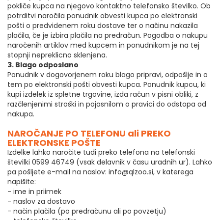
pokliče kupca na njegovo kontaktno telefonsko številko. Ob
potrditvi naročila ponudnik obvesti kupca po elektronski
pošti o predvidenem roku dostave ter o načinu nakazila
plačila, če je izbira plačila na predračun. Pogodba o nakupu
naročenih artiklov med kupcem in ponudnikom je na tej
stopnji nepreklicno sklenjena.
3. Blago odposlano
Ponudnik v dogovorjenem roku blago pripravi, odpošlje in o
tem po elektronski pošti obvesti kupca. Ponudnik kupcu, ki
kupi izdelek iz spletne trgovine, izda račun v pisni obliki, z
razčlenjenimi stroški in pojasnilom o pravici do odstopa od
nakupa.
NAROČANJE PO TELEFONU ali PREKO
ELEKTRONSKE POŠTE
Izdelke lahko naročite tudi preko telefona na telefonski
številki 0599 46749 (vsak delavnik v času uradnih ur). Lahko
pa pošljete e-mail na naslov: info@qlzoo.si, v katerega
napišite:
- ime in priimek
- naslov za dostavo
- način plačila (po predračunu ali po povzetju)