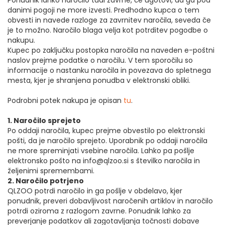
Ponudnik lahko naročilo tudi zavrne, če ugotovi, da ga pod
danimi pogoji ne more izvesti. Predhodno kupca o tem
obvesti in navede razloge za zavrnitev naročila, seveda če
je to možno. Naročilo blaga velja kot potrditev pogodbe o
nakupu.
Kupec po zaključku postopka naročila na naveden e-poštni
naslov prejme podatke o naročilu. V tem sporočilu so
informacije o nastanku naročila in povezava do spletnega
mesta, kjer je shranjena ponudba v elektronski obliki.
Podrobni potek nakupa je opisan
tu
.
1. Naročilo sprejeto
Po oddaji naročila, kupec prejme obvestilo po elektronski
pošti, da je naročilo sprejeto. Uporabnik po oddaji naročila
ne more spreminjati vsebine naročila. Lahko pa pošlje
elektronsko pošto na info@qlzoo.si s številko naročila in
željenimi spremembami.
2. Naročilo potrjeno
QLZOO potrdi naročilo in ga pošlje v obdelavo, kjer
ponudnik, preveri dobavljivost naročenih artiklov in naročilo
potrdi oziroma z razlogom zavrne. Ponudnik lahko za
preverjanje podatkov ali zagotavljanja točnosti dobave