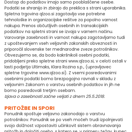
Dostop do podatkov imajo samo pooblaščene osebe.
Podatki se shranijo in zbirajo do preklica s strani uporabnika.
Spletna trgovina qlzoo.si zagotavlja vse potrebne
tehnološke in organizacijske rešitve za popolno varnost
nakupa. Prenos občutljivih osebnih in transakcijskih
podatkov na spletni strani se izvaja v varnem načinu.
Varovanje zasebnosti in varnost nakupa zagotavljamo tudi
z upoštevanjem vseh veljavnih zakonskih obveznosti in
priporočil slovenske ter mednarodne zveze potrošnikov.
Obvezujemo se, da bodo kakršnikoli osebni podatki,
pridobljeni preko spletne strani www.qlzoo.si, v celoti ostali v
lasti podjetja Ultimaks, Klara Rozina s.p., (upravljavec
spletne trgovine www.qlzoo.si). Z vsemi posredovanimi
osebnimi podatki bomo brezpogojno ravnali v skladu z
veljavnim Zakonom o varstvu osebnih podatkov in jih ne
bomo posredovali tretjim osebam.
Izjava o zasebnosti začne veljati z dnem 25.5.2018.
PRITOŽBE IN SPORI
Ponudnik spoštuje veljavno zakonodajo o varstvu
potrošnikov. Ponudnik se po vseh močeh trudi izpolnjevati
svojo dolžnost vzpostaviti učinkovit sistem obravnavanja
pritožb in določiti osebo, s katero se, v primeru težav, kupec