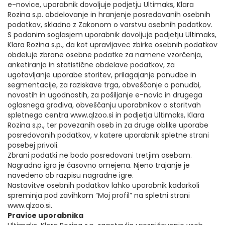
e-novice, uporabnik dovoljuje podjetju Ultimaks, Klara
Rozina s.p. obdelovanje in hranjenje posredovanih osebnih
podatkov, skladno z Zakonom o varstvu osebnih podatkov.
S podanim soglasjem uporabnik dovoljuje podjetju Ultimaks,
Klara Rozina s.p., da kot upravljavec zbirke osebnih podatkov
obdeluje zbrane osebne podatke za namene vzorčenja,
anketiranja in statistične obdelave podatkov, za
ugotavljanje uporabe storitev, prilagajanje ponudbe in
segmentacije, za raziskave trga, obveščanje o ponudbi,
novostih in ugodnostih, za pošiljanje e-novic in drugega
oglasnega gradiva, obveščanju uporabnikov o storitvah
spletnega centra www.qlzoo.si in podjetja Ultimaks, Klara
Rozina s.p., ter povezanih oseb in za druge oblike uporabe
posredovanih podatkov, v katere uporabnik spletne strani
posebej privoli.
Zbrani podatki ne bodo posredovani tretjim osebam.
Nagradna igra je časovno omejena. Njeno trajanje je
navedeno ob razpisu nagradne igre.
Nastavitve osebnih podatkov lahko uporabnik kadarkoli
spreminja pod zavihkom “Moj profil” na spletni strani
www.qlzoo.si.
Pravice uporabnika