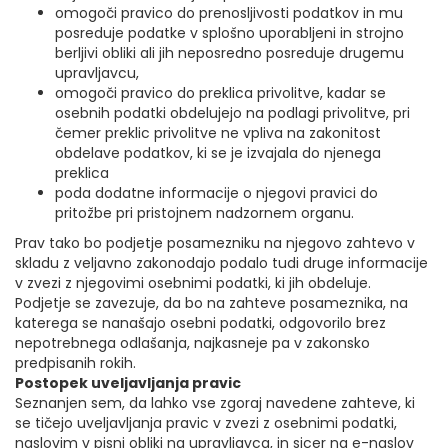
omogoči pravico do prenosljivosti podatkov in mu
posreduje podatke v splošno uporabljeni in strojno
berljivi obliki ali jih neposredno posreduje drugemu
upravljavcu,
omogoči pravico do preklica privolitve, kadar se
osebnih podatki obdelujejo na podlagi privolitve, pri
čemer preklic privolitve ne vpliva na zakonitost
obdelave podatkov, ki se je izvajala do njenega
preklica
poda dodatne informacije o njegovi pravici do
pritožbe pri pristojnem nadzornem organu.
Prav tako bo podjetje posamezniku na njegovo zahtevo v
skladu z veljavno zakonodajo podalo tudi druge informacije
v zvezi z njegovimi osebnimi podatki, ki jih obdeluje.
Podjetje se zavezuje, da bo na zahteve posameznika, na
katerega se nanašajo osebni podatki, odgovorilo brez
nepotrebnega odlašanja, najkasneje pa v zakonsko
predpisanih rokih.
Postopek uveljavljanja pravic
Seznanjen sem, da lahko vse zgoraj navedene zahteve, ki
se tičejo uveljavljanja pravic v zvezi z osebnimi podatki,
naslovim v pisni obliki na upravljavca, in sicer na e-naslov