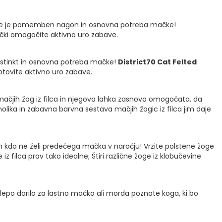
ranje je pomemben nagon in osnovna potreba mačke!
ački omogočite aktivno uro zabave.
instinkt in osnovna potreba mačke!
District70 Cat Felted
otovite aktivno uro zabave.
a mačjih žog iz filca in njegova lahka zasnova omogočata, da
znolika in zabavna barvna sestava mačjih žogic iz filca jim daje
n kdo ne želi predečega mačka v naročju! Vrzite polstene žoge
 filca prav tako idealne; Štiri različne žoge iz klobučevine
e lepo darilo za lastno mačko ali morda poznate koga, ki bo