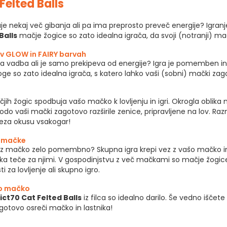
Felted Balls
uje nekaj več gibanja ali pa ima preprosto preveč energije? Ig
Balls
mačje žogice so zato idealna igrača, da svoji (notranji) m
 v GLOW in FAIRY barvah
išla vadba ali je samo prekipeva od energije? Igra je pomemben 
ge so zato idealna igrača, s katero lahko vaši (sobni) mački zag
čjih žogic spodbuja vašo mačko k lovljenju in igri. Okrogla oblik
 bodo vaši mački zagotovo razširile zenice, pripravljene na lov. Ra
treza okusu vsakogar!
a mačke
nje z mačko zelo pomembno? Skupna igra krepi vez z vašo mačko i
a teče za njimi. V gospodinjstvu z več mačkami so mačje žogice iz
ti za lovljenje ali skupno igro.
šo mačko
ict70 Cat Felted Balls
iz filca so idealno darilo. Še vedno iščet
otovo osreči mačko in lastnika!