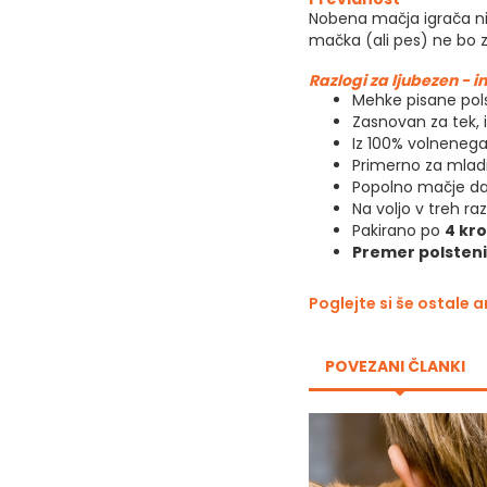
Nobena mačja igrača ni n
mačka (ali pes) ne bo za
Razlogi za ljubezen - i
Mehke pisane pol
Zasnovan za tek, i
Iz 100% volnenega
Primerno za mlad
Popolno mačje dar
Na voljo v treh r
Pakirano po
4 kro
Premer polsteni
Poglejte si še ostale a
POVEZANI ČLANKI