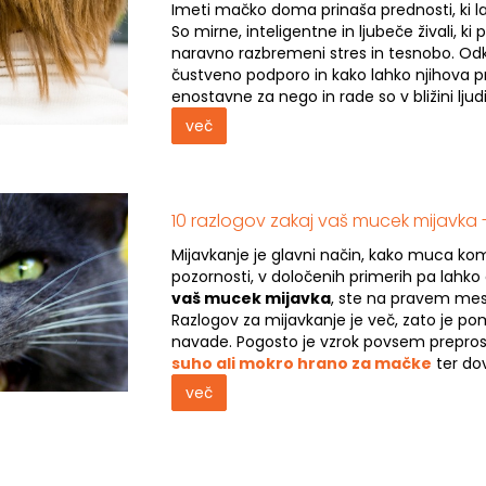
Imeti mačko doma prinaša prednosti, ki lahko
So mirne, inteligentne in ljubeče živali, ki 
naravno razbremeni stres in tesnobo. Odkri
čustveno podporo in kako lahko njihova pri
enostavne za nego in rade so v bližini ljudi
več
10 razlogov zakaj vaš mucek mijavka
Mijavkanje je glavni način, kako muca ko
pozornosti, v določenih primerih pa lahko
vaš mucek mijavka
, ste na pravem mes
Razlogov za mijavkanje je več, zato je 
navade. Pogosto je vzrok povsem preprost 
suho ali mokro hrano za mačke
ter dov
več