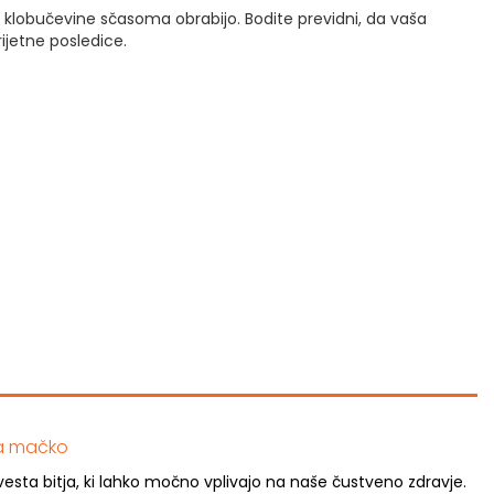
 iz klobučevine sčasoma obrabijo. Bodite previdni, da vaša
rijetne posledice.
ma mačko
zvesta bitja, ki lahko močno vplivajo na naše čustveno zdravje.