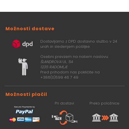
Možnosti dostave
Dostavljamo z DPD dostavno službo v 24
urah in sledenjem pošiljke.
Osebni prevzem na našem naslovu:
ŠLANDROVA
UL.
5A
1235 RADOMLJE
Pred prihodom nas pokličite na
+386(0)599 46 7 49
Možnosti plačil
Pri dostavi
Preko položnice