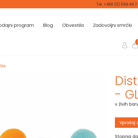
Tel: +386 (0) 599 46 7
odajni program
Blog
Obvestila
Zadovoljni smrčki
čke
Dist
- 
v živih ba
Vprašaj 
Stopnja d