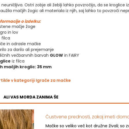
euničljiva. Ostri zobje ali žeblji lahko povzročijo, da se kroglice
užila mačjih žogic ali materiala iz njih, saj lahko to povzroči nep
nformacije o izdelku:
stene mačje žoge
gro in lov
 filca
iče in odrasle mačke
ilo za darilo ali prejemanje
azličnih večbarvnih barvah
GLOW
in FAIRY
glice
iz filca
h mačjih kroglic: 35 mm
rtikle v kategoriji Igrače za mačke
ALI VAS MORDA ZANIMA ŠE
Čustvene prednosti, zakaj imeti do
Mačke so veliko več kot družne živali; so 