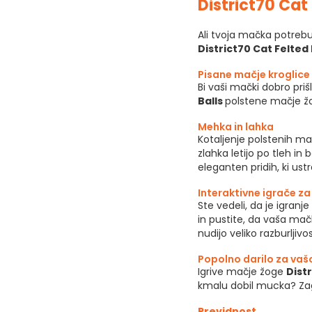
District70 Cat 
Ali tvoja mačka potreb
District70 Cat Felted 
Pisane mačje kroglice
Bi vaši mački dobro pr
Balls
polstene mačje žo
Mehka in lahka
Kotaljenje polstenih ma
zlahka letijo po tleh in
eleganten pridih, ki us
Interaktivne igrače z
Ste vedeli, da je igra
in pustite, da vaša mačk
nudijo veliko razburljivos
Popolno darilo za va
Igrive mačje žoge
Distr
kmalu dobil mucka? Zag
Previdnost