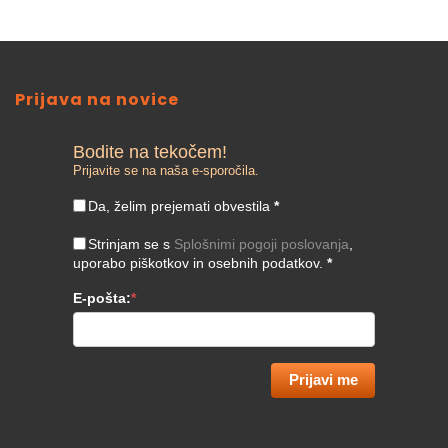
Prijava na novice
Bodite na tekočem!
Prijavite se na naša e-sporočila.
Da, želim prejemati obvestila
*
Strinjam se s
Splošnimi pogoji poslovanja
,
uporabo piškotkov in osebnih podatkov.
*
E-pošta:
*
Prijavi me