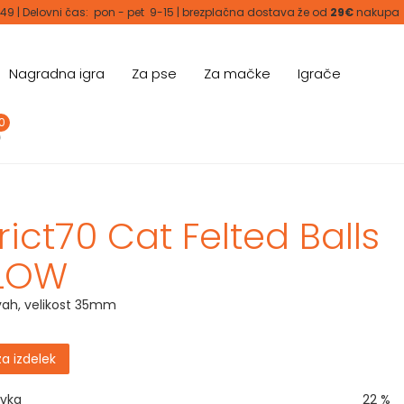
 49 | Delovni čas: pon - pet 9-15 | brezplačna dostava že od
29€
nakupa
Nagradna igra
Za pse
Za mačke
Igrače
0
rict70 Cat Felted Balls
GLOW
rvah, velikost 35mm
za izdelek
avka
22 %