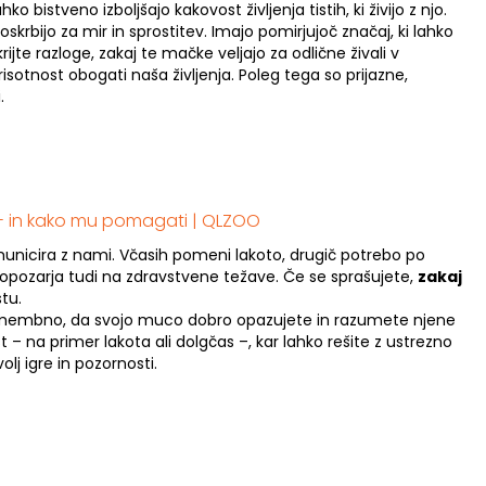
 bistveno izboljšajo kakovost življenja tistih, ki živijo z njo.
poskrbijo za mir in sprostitev. Imajo pomirjujoč značaj, ki lahko
jte razloge, zakaj te mačke veljajo za odlične živali v
sotnost obogati naša življenja. Poleg tega so prijazne,
.
 - in kako mu pomagati | QLZOO
municira z nami. Včasih pomeni lakoto, drugič potrebo po
 opozarja tudi na zdravstvene težave. Če se sprašujete,
zakaj
tu.
pomembno, da svojo muco dobro opazujete in razumete njene
– na primer lakota ali dolgčas –, kar lahko rešite z ustrezno
olj igre in pozornosti.