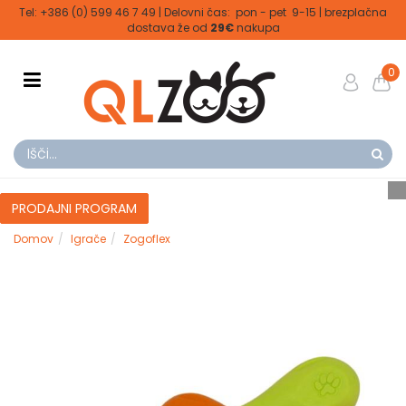
Tel: +386 (0) 599 46 7 49 | Delovni čas: pon - pet 9-15 | brezplačna
dostava že od
29€
nakupa
0
PRODAJNI PROGRAM
Domov
Igrače
Zogoflex