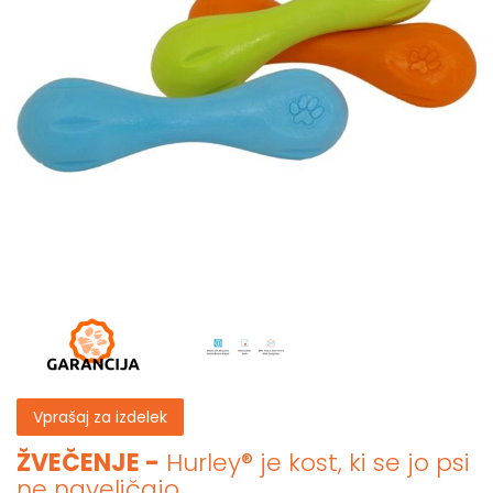
Vprašaj za izdelek
ŽVEČENJE -
Hurley® je kost, ki se jo psi
ne naveličajo.