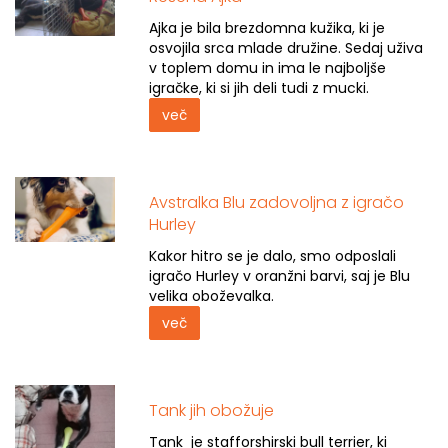
Ajka je bila brezdomna kužika, ki je
osvojila srca mlade družine. Sedaj uživa
v toplem domu in ima le najboljše
igračke, ki si jih deli tudi z mucki.
več
Avstralka Blu zadovoljna z igračo
Hurley
Kakor hitro se je dalo, smo odposlali
igračo Hurley v oranžni barvi, saj je Blu
velika oboževalka.
več
Tank jih obožuje
Tank je stafforshirski bull terrier, ki