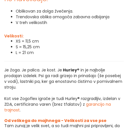
Oblikovan za dolga žvečenja.
Trendovska oblika omogoča zabavna odbijanja
V treh velikostih
Velikosti:
XS = 11,5 cm
S = 15,25 cm
L = 21 cm
Je žoga. Je palica. Je kost. Je
Hurley
® in je najbolje
prodajan izdelek. Psi ga radi grizejo in prinašajo (še posebej
v vodi), lastniki pa, ker ga enostavno čistimo v pomivalnem
stroju.
Kot vse Zogoflex igrače je tudi Hurley® razgradljiv, izdelan v
ZDA, certificirano varen (brez tfalatov) z
garancijo na
trajnost
.
Od velikega do majhnega - Velikosti za vse pse
Tam zunaj je velik svet, a so tudi majhni psi pripravljeni, da