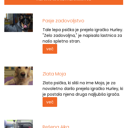
Pasje zadovoljstvo
Tale lepa psička je prejela igračko Hurley.
"Zelo zadovoljna," je napisala lastnica za
našo spletno stran.
več
Zlata Moja
Zlata psička, ki sliši na ime Moja, je za
novoletno darilo prejela igračko Hurley, ki
je postala njena druga najljubša igrača.
več
Rešena Ajka