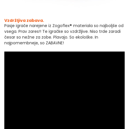
Vzdržljiva zabava.
Pasje igrače narejene iz Zogoflex® materiala so najboljše od
vsega. Prav zares!! Te igračke so vzdržljive. Niso trde zaradi
česar so nežne za zobe. Plavajo. So ekološke. In
najpomembneje, so ZABAVNE!