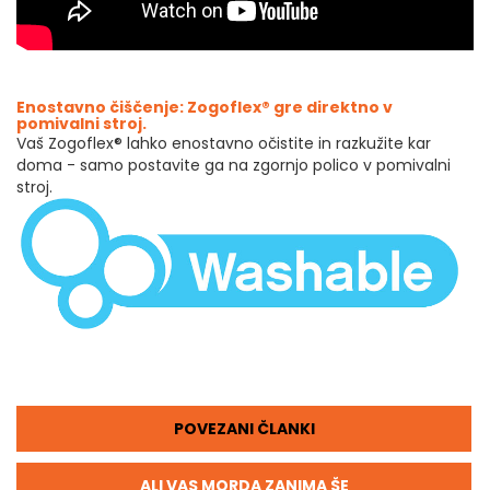
Enostavno čiščenje: Zogoflex® gre direktno v
pomivalni stroj.
Vaš Zogoflex® lahko enostavno očistite in razkužite kar
doma - samo postavite ga na zgornjo polico v pomivalni
stroj.
POVEZANI ČLANKI
ALI VAS MORDA ZANIMA ŠE