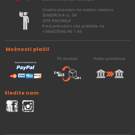
Osebni prevzem na našem naslovu:
ŠLANDROVA
UL.
5A
1235 RADOMLJE
Pred prihodom nas pokličite na
+386(0)599 46 7 49
Možnosti plačil
Pri dostavi
Preko položnice
Sledite nam