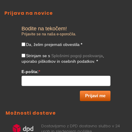
Prijava na novice
Bodite na tekočem!
Prijavite se na naša e-sporočila.
Da, želim prejemati obvestila
*
Strinjam se s
Splošnimi pogoji poslovanja
,
uporabo piškotkov in osebnih podatkov.
*
E-pošta:
*
Prijavi me
Možnosti dostave
Dostavljamo z DPD dostavno službo v 24
urah in sledenjem pošiljke.