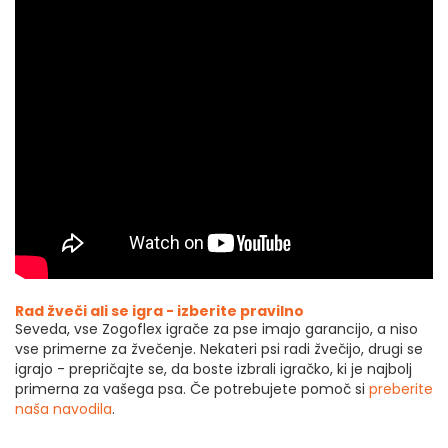
Rad žveči ali se igra - izberite pravilno
Seveda, vse Zogoflex igrače za pse imajo garancijo, a niso
vse primerne za žvečenje. Nekateri psi radi žvečijo, drugi se
igrajo - prepričajte se, da boste izbrali igračko, ki je najbolj
primerna za vašega psa. Če potrebujete pomoč si
preberite
naša navodila
.