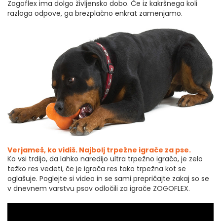
Zogoflex ima dolgo življensko dobo. Če iz kakršnega koli
razloga odpove, ga brezplačno enkrat zamenjamo.
Verjameš, ko vidiš. Najbolj trpežne igrače za pse.
Ko vsi trdijo, da lahko naredijo ultra trpežno igračo, je zelo
težko res vedeti, če je igrača res tako trpežna kot se
oglašuje. Poglejte si video in se sami prepričajte zakaj so se
v dnevnem varstvu psov odločili za igrače ZOGOFLEX.