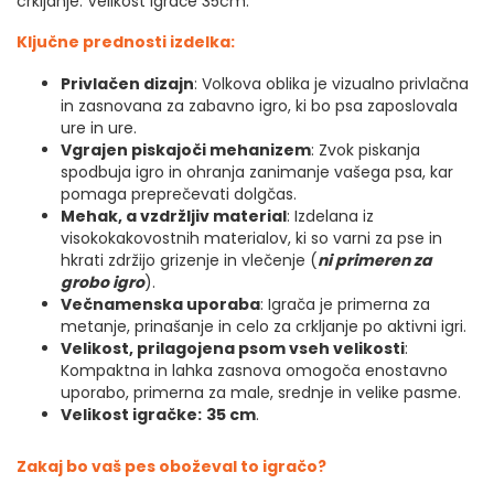
crkljanje. Velikost igrače 35cm.
Ključne prednosti izdelka:
Privlačen dizajn
: Volkova oblika je vizualno privlačna
in zasnovana za zabavno igro, ki bo psa zaposlovala
ure in ure.
Vgrajen piskajoči mehanizem
: Zvok piskanja
spodbuja igro in ohranja zanimanje vašega psa, kar
pomaga preprečevati dolgčas.
Mehak, a vzdržljiv material
: Izdelana iz
visokokakovostnih materialov, ki so varni za pse in
hkrati zdržijo grizenje in vlečenje (
ni primeren za
grobo igro
).
Večnamenska uporaba
: Igrača je primerna za
metanje, prinašanje in celo za crkljanje po aktivni igri.
Velikost, prilagojena psom vseh velikosti
:
Kompaktna in lahka zasnova omogoča enostavno
uporabo, primerna za male, srednje in velike pasme.
Velikost igračke:
35 cm
.
Zakaj bo vaš pes oboževal to igračo?