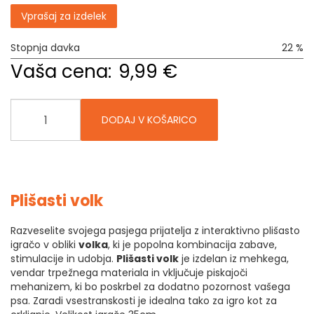
Vprašaj za izdelek
Stopnja davka
22 %
Vaša cena:
9,99 €
DODAJ V KOŠARICO
Plišasti volk
Razveselite svojega pasjega prijatelja z interaktivno plišasto
igračo v obliki
volka
, ki je popolna kombinacija zabave,
stimulacije in udobja.
Plišasti volk
je izdelan iz mehkega,
vendar trpežnega materiala in vključuje piskajoči
mehanizem, ki bo poskrbel za dodatno pozornost vašega
psa. Zaradi vsestranskosti je idealna tako za igro kot za