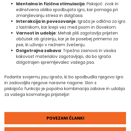
Mentalna in fizična stimulacija
: Piskajoč zvok in
edinstvena oblika spodbujata igro, kar pomaga pri
zmanjševanju stresa in dolgčasa.
Interakcija in povezovanje
: Igrača je odlična za igro
z lastnikom, kar krepi vez med psom in človekom.
Varnost in udobje
: Mehak pliš zagotavlja prijeten
občutek ob grizenju, kar je še posebej primerno za
pse, ki uživajo v nežnem žvečenju.
Dolgotrajna zabava
: Trpežna zasnova in visoka
kakovost materialov zagotavljajo, da bo igrača
dolgotrajen spremljevalec vašega psa.
Podarite svojemu psu igračo, ki bo spodbudila njegovo igro
in zadovoljila njegove naravne nagone. Slon s
piskajočo funkcijo je popolna kombinacija zabave in udobja
za vašega kosmatega prijatelja!
POVEZANI ČLANKI