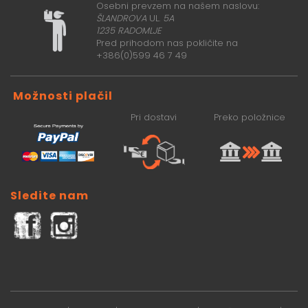
Osebni prevzem na našem naslovu:
ŠLANDROVA
UL.
5A
1235 RADOMLJE
Pred prihodom nas pokličite na
+386(0)599 46 7 49
Možnosti plačil
Pri dostavi
Preko položnice
Sledite nam