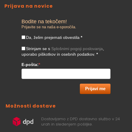
Prijava na novice
Bodite na tekočem!
Prijavite se na naša e-sporočila.
Da, želim prejemati obvestila
*
Strinjam se s
Splošnimi pogoji poslovanja
,
uporabo piškotkov in osebnih podatkov.
*
E-pošta:
*
Prijavi me
Možnosti dostave
Dostavljamo z DPD dostavno službo v 24
urah in sledenjem pošiljke.