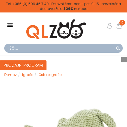
Tel: +386 (0) 599 46 7 49 | Delovni čas: pon - pet 9-15 | brezplačna
dostava že od
29€
nakupa
0
PRODAJNI PROGRAM
Domov
Igrače
Ostale igrače