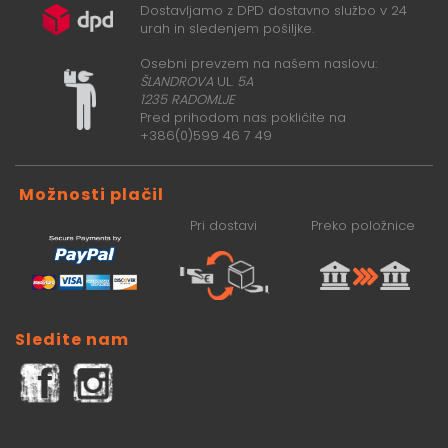
Dostavljamo z DPD dostavno službo v 24
urah in sledenjem pošiljke.
Osebni prevzem na našem naslovu:
ŠLANDROVA
UL.
5A
1235 RADOMLJE
Pred prihodom nas pokličite na
+386(0)599 46 7 49
Možnosti plačil
Pri dostavi
Preko položnice
Sledite nam