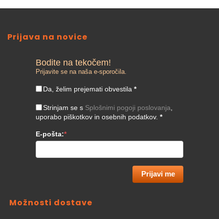
Prijava na novice
Bodite na tekočem!
Prijavite se na naša e-sporočila.
Da, želim prejemati obvestila
*
Strinjam se s
Splošnimi pogoji poslovanja
,
uporabo piškotkov in osebnih podatkov.
*
E-pošta:
*
Prijavi me
Možnosti dostave