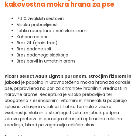
kakovostna mokra hrana za pse
70 % živalskih sestavin
Visoka prebavljivost
Lahka receptura z več vlakninami
Kuhano na pari
Brez žit (grain free)
Brez dodane soli
Brez dodanega sladkorja
Brez barvil in umetnih arom
Picart Select Adult Light s puranom, stročjim fižolom in
jabolki
je popolna in uravnotežena mokra hrana za odrasle
pse, pripravljena na pari za ohranitev hranilnih vrednosti in
naravne arome. Receptura je visoko prebavljiva ter
obogatena z esencialnimi vitamini in minerali, ki podpirajo
splošno zdravje in vitalnost. Lahka formula z visoko
vsebnostjo vlaknin iz stročjega fižola ter jabolk podpira
zdravo prebavo in pomaga ohranjati optimalno telesno
kondicijo, hkrati pa zagotavlja odličen okus.