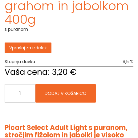
grahom in jabolkom
400g
s puranom
Vprašaj za izdelek
Stopnja davka
9,5 %
Vaša cena:
3,20 €
DODAJ V KOŠARICO
Picart Select Adult Light s puranom,
stročjim fižolom in jabolki je visoko