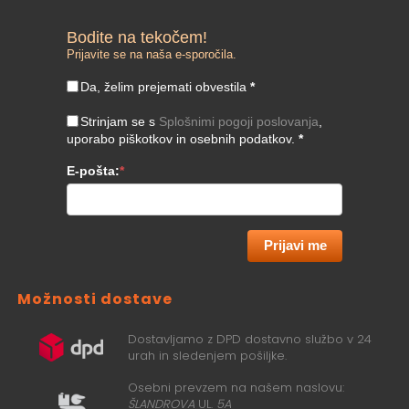
Bodite na tekočem!
Prijavite se na naša e-sporočila.
Da, želim prejemati obvestila
*
Strinjam se s
Splošnimi pogoji poslovanja
,
uporabo piškotkov in osebnih podatkov.
*
E-pošta:
*
Prijavi me
Možnosti dostave
Dostavljamo z DPD dostavno službo v 24
urah in sledenjem pošiljke.
Osebni prevzem na našem naslovu:
ŠLANDROVA
UL.
5A