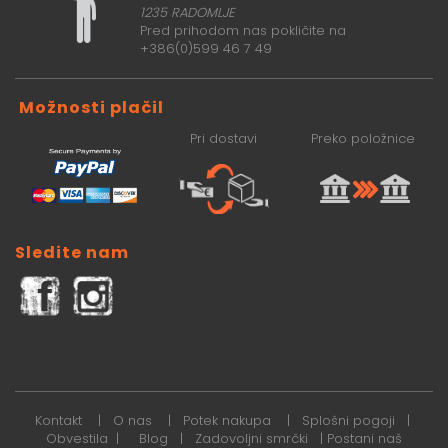
1235 RADOMLJE
Pred prihodom nas pokličite na
+386(0)599 46 7 49
Možnosti plačil
Pri dostavi
Preko položnice
Sledite nam
Kontakt
|
O nas
|
Potek nakupa
|
Splošni pogoji
|
Obvestila
|
Blog
|
Zadovoljni smrčki
|
Postani naš