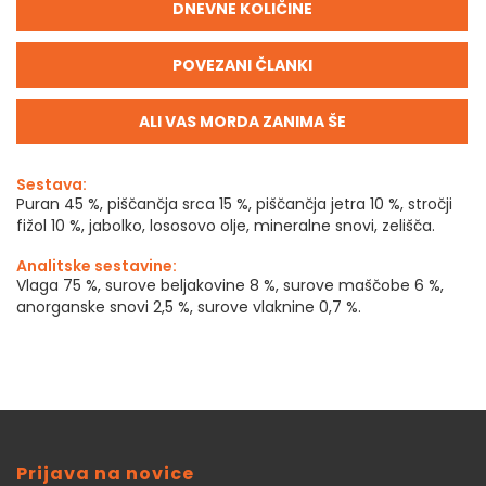
DNEVNE KOLIČINE
POVEZANI ČLANKI
ALI VAS MORDA ZANIMA ŠE
Sestava:
Puran 45 %, piščančja srca 15 %, piščančja jetra 10 %, stročji
fižol 10 %, jabolko, lososovo olje, mineralne snovi, zelišča.
Analitske sestavine:
Vlaga 75 %, surove beljakovine 8 %, surove maščobe 6 %,
anorganske snovi 2,5 %, surove vlaknine 0,7 %.
Prijava na novice