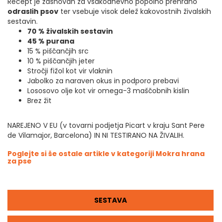
Recept je zasnovan za vsakodnevno popolno prehrano
odraslih psov
ter vsebuje visok delež kakovostnih živalskih
sestavin.
70 % živalskih sestavin
45 % purana
15 % piščančjih src
10 % piščančjih jeter
Stročji fižol kot vir vlaknin
Jabolko za naraven okus in podporo prebavi
Lososovo olje kot vir omega-3 maščobnih kislin
Brez žit
NAREJENO V EU (v tovarni podjetja Picart v kraju Sant Pere
de Vilamajor, Barcelona) IN NI TESTIRANO NA ŽIVALIH.
Poglejte si še ostale artikle v kategoriji Mokra hrana
za pse
SESTAVA