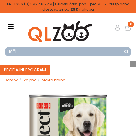
Tel: +386 (0) 599 46 7 49 | Delovni čas: pon - pet 9-15 | brezplačna
dostava že od
29€
nakupa
0
PRODAJNI PROGRAM
Domov
Za pse
Mokra hrana