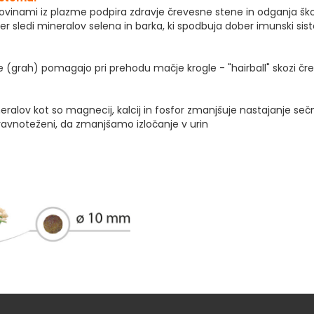
ovinami iz plazme podpira zdravje črevesne stene in odganja škod
er sledi mineralov selena in barka, ki spodbuja dober imunski sist
e (grah) pomagajo pri prehodu mačje krogle - "hairball" skozi čre
ralov kot so magnecij, kalcij in fosfor zmanjšuje nastajanje se
uravnoteženi, da zmanjšamo izločanje v urin