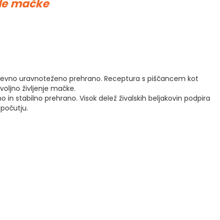
sle mačke
nevno uravnoteženo prehrano. Receptura s piščancem kot
voljno življenje mačke.
n stabilno prehrano. Visok delež živalskih beljakovin podpira
počutju.