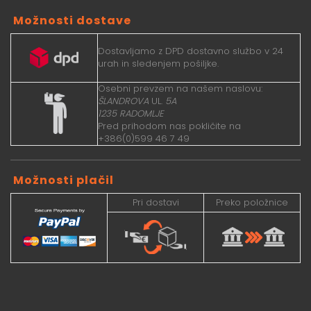
Možnosti dostave
Dostavljamo z DPD dostavno službo v 24
urah in sledenjem pošiljke.
Osebni prevzem na našem naslovu:
ŠLANDROVA
UL.
5A
1235 RADOMLJE
Pred prihodom nas pokličite na
+386(0)599 46 7 49
Možnosti plačil
Pri dostavi
Preko položnice