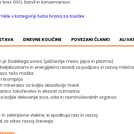
 brez GSO, barvil in konzervansov
artikle v kategoriji Suha hrana za mačke
STAVA
DNEVNE KOLIČINE
POVEZANI ČLANKI
ALI V
n je živalskega izvora (piščančje meso, jajca in plazma)
ljakovinami in energijskimi razredi za podporo in razvoj mišične
ravo težo mačka
in krompirja
h mineralov za boljšo absorbcijo hranil
nico tokoferolov in ekstrat rožmarina
a boljše delovanje srca, vida in razmnoževalnih organov
in zelenjavne vlakine, ki spodbuja rast in razvoj
i za zdrav razvoj črevesja
stemu: