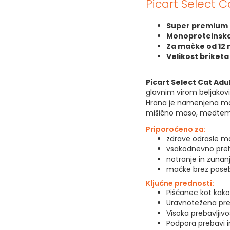
Picart Select 
Super premium 
Monoproteinska 
Za mačke od 12 
Velikost briket
Picart Select Cat Adu
glavnim virom beljakovin
Hrana je namenjena mačk
mišično maso, medtem k
Priporočeno za:
zdrave odrasle m
vsakodnevno pre
notranje in zuna
mačke brez posebn
Ključne prednosti:
Piščanec kot kako
Uravnotežena pre
Visoka prebavljivo
Podpora prebavi 