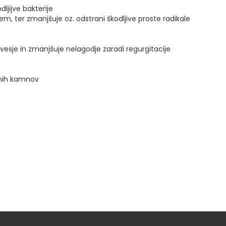
ljijve bakterije
em, ter zmanjšuje oz. odstrani škodljive proste radikale
vesje in zmanjšuje nelagodje zaradi regurgitacije
čnih kamnov