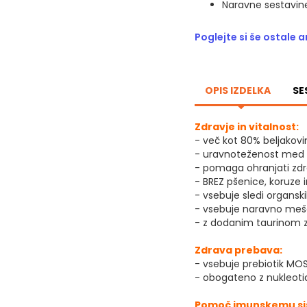
Naravne sestavine
Poglejte si še ostale 
OPIS IZDELKA
SE
Zdravje in vitalnost:
- več kot 80% beljakovi
- uravnoteženost med be
- pomaga ohranjati zd
- BREZ pšenice, koruze 
- vsebuje sledi organski
- vsebuje naravno meša
- z dodanim taurinom z
Zdrava prebava:
- vsebuje prebiotik MOS 
- obogateno z nukleotid
Pomoč imunskemu si