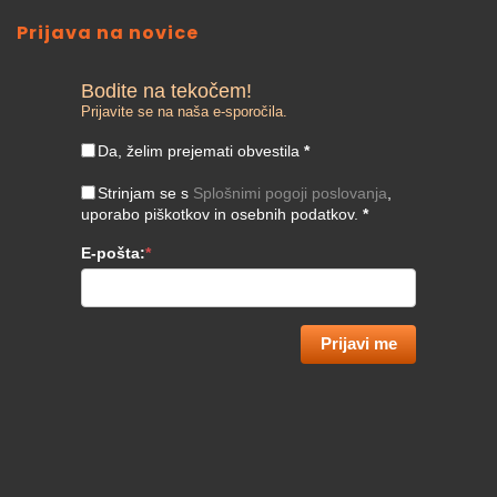
Prijava na novice
Bodite na tekočem!
Prijavite se na naša e-sporočila.
Da, želim prejemati obvestila
*
Strinjam se s
Splošnimi pogoji poslovanja
,
uporabo piškotkov in osebnih podatkov.
*
E-pošta:
*
Prijavi me