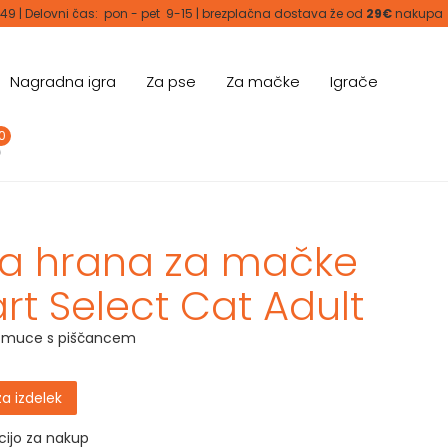
 49 | Delovni čas: pon - pet 9-15 | brezplačna dostava že od
29€
nakupa
Nagradna igra
Za pse
Za mačke
Igrače
0
a hrana za mačke
art Select Cat Adult
e muce s piščancem
za izdelek
pcijo za nakup