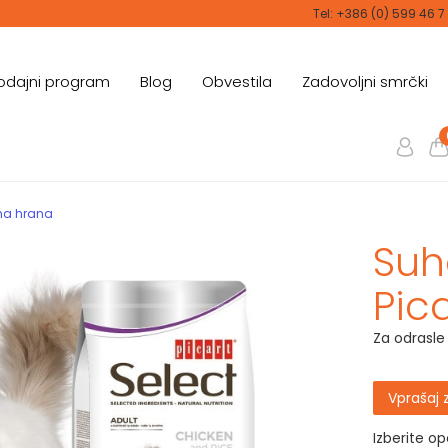
Tel: +386 (0) 599 46 7
odajni program
Blog
Obvestila
Zadovoljni smrčki
ha hrana
Suh
Pic
Za odrasl
Vprašaj 
Izberite o