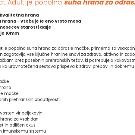
Cat Adult je popolna
suha hrana za odra
kvalitetna hrana
hrana - vsebuje le eno vrsto mesa
mesecev starosti dalje
a je 10mm
lt
je popolna suha hrana za odrasle mačke, primerna za vsakod
 zagotavlja vse ključne hranilne snovi za zdravo, aktivno in zado
am brez posebnih prehranskih težav, ki potrebujejo kakovostno i
o uravnotežena sestava prispeva k zdravi prebavi in dobremu 
ačke
hrano
nje mačke
ih prehranskih občutljivosti
vosten vir beljakovin
hrana za vsak dan
st in odličen okus
in imunskemu sistemu