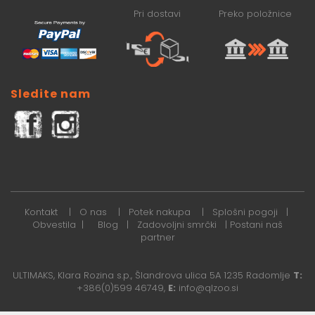
Pri dostavi
Preko položnice
Sledite nam
Kontakt
|
O nas
|
Potek nakupa
|
Splošni pogoji
|
Obvestila
|
Blog
|
Zadovoljni smrčki
|
Postani naš
partner
ULTIMAKS, Klara Rozina s.p., Šlandrova ulica 5A 1235 Radomlje
T:
+386(0)599 46749,
E:
info@qlzoo.si