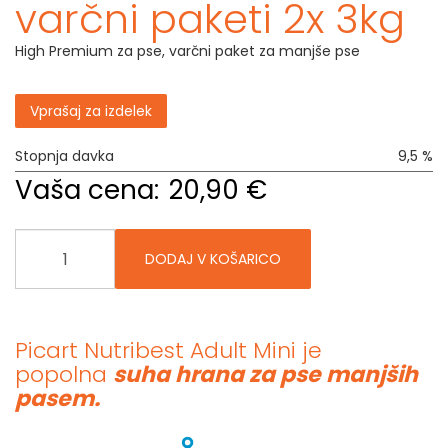
varčni paketi 2x 3kg
High Premium za pse, varčni paket za manjše pse
Vprašaj za izdelek
Stopnja davka
9,5 %
Vaša cena:
20,90 €
DODAJ V KOŠARICO
Picart Nutribest Adult Mini je
popolna
suha hrana za pse manjših
pasem.