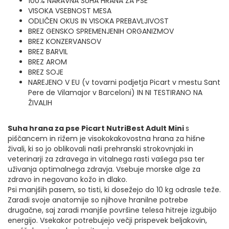
100% NARAVNA SUHA HRANA ZA PSE
VISOKA VSEBNOST MESA
ODLIČEN OKUS IN VISOKA PREBAVLJIVOST
BREZ GENSKO SPREMENJENIH ORGANIZMOV
BREZ KONZERVANSOV
BREZ BARVIL
BREZ AROM
BREZ SOJE
NAREJENO V EU (v tovarni podjetja Picart v mestu Sant
Pere de Vilamajor v Barceloni) IN NI TESTIRANO NA
ŽIVALIH
Suha hrana za pse Picart NutriBest Adult Mini
s
piščancem in rižem je visokokakovostna hrana za hišne
živali, ki so jo oblikovali naši prehranski strokovnjaki in
veterinarji za zdravega in vitalnega rasti vašega psa ter
uživanja optimalnega zdravja. Vsebuje morske alge za
zdravo in negovano kožo in dlako.
Psi manjših pasem, so tisti, ki dosežejo do 10 kg odrasle teže.
Zaradi svoje anatomije so njihove hranilne potrebe
drugačne, saj zaradi manjše površine telesa hitreje izgubijo
energijo. Vsekakor potrebujejo večji prispevek beljakovin,