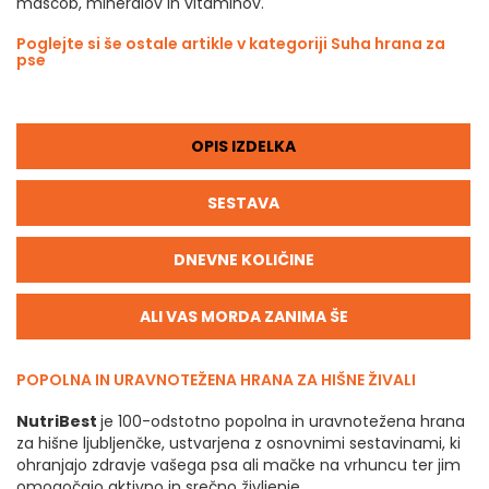
maščob, mineralov in vitaminov.
Poglejte si še ostale artikle v kategoriji Suha hrana za
pse
OPIS IZDELKA
SESTAVA
DNEVNE KOLIČINE
ALI VAS MORDA ZANIMA ŠE
POPOLNA IN URAVNOTEŽENA HRANA ZA HIŠNE ŽIVALI
NutriBest
je 100-odstotno popolna in uravnotežena hrana
za hišne ljubljenčke, ustvarjena z osnovnimi sestavinami, ki
ohranjajo zdravje vašega psa ali mačke na vrhuncu ter jim
omogočajo aktivno in srečno življenje.