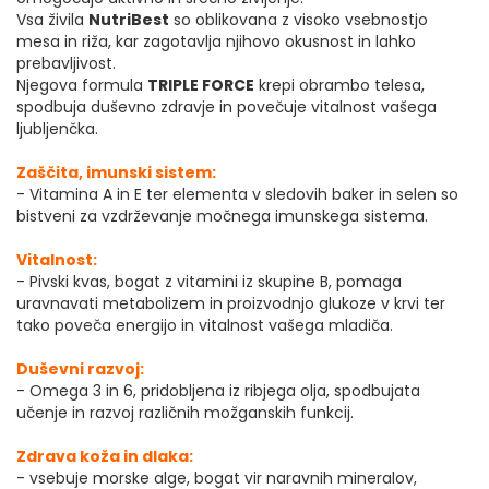
Vsa živila
NutriBest
so oblikovana z visoko vsebnostjo
mesa in riža, kar zagotavlja njihovo okusnost in lahko
prebavljivost.
Njegova formula
TRIPLE FORCE
krepi obrambo telesa,
spodbuja duševno zdravje in povečuje vitalnost vašega
ljubljenčka.
Zaščita, imunski sistem:
- Vitamina A in E ter elementa v sledovih baker in selen so
bistveni za vzdrževanje močnega imunskega sistema.
Vitalnost:
- Pivski kvas, bogat z vitamini iz skupine B, pomaga
uravnavati metabolizem in proizvodnjo glukoze v krvi ter
tako poveča energijo in vitalnost vašega mladiča.
Duševni razvoj:
- Omega 3 in 6, pridobljena iz ribjega olja, spodbujata
učenje in razvoj različnih možganskih funkcij.
Zdrava koža in dlaka:
- vsebuje morske alge, bogat vir naravnih mineralov,