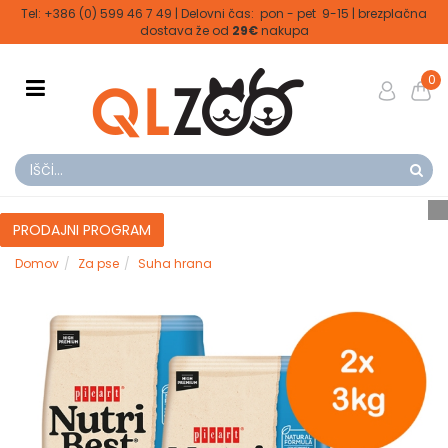
Tel: +386 (0) 599 46 7 49 | Delovni čas: pon - pet 9-15 | brezplačna
dostava že od
29€
nakupa
0
PRODAJNI PROGRAM
Domov
Za pse
Suha hrana