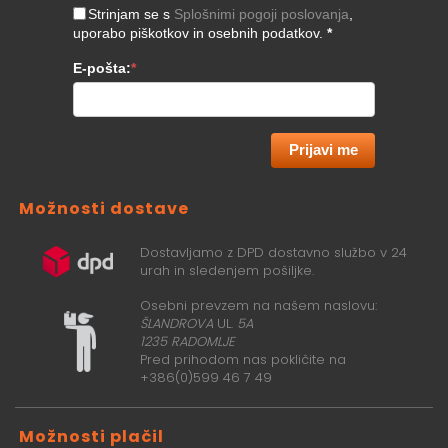
Strinjam se s
Splošnimi pogoji poslovanja
,
uporabo piškotkov in osebnih podatkov.
*
E-pošta:
*
Prijavi me
Možnosti dostave
Dostavljamo z DPD dostavno službo v 24
urah in sledenjem pošiljke.
Osebni prevzem na našem naslovu:
ŠLANDROVA
UL.
5A
1235 RADOMLJE
Pred prihodom nas pokličite na
+386(0)599 46 7 49
Možnosti plačil