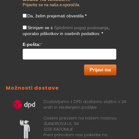
Prijavite se na naša e-sporočila.
Da, želim prejemati obvestila
*
Strinjam se s
Splošnimi pogoji poslovanja
,
uporabo piškotkov in osebnih podatkov.
*
E-pošta:
*
Prijavi me
Možnosti dostave
Dostavljamo z DPD dostavno službo v 24
urah in sledenjem pošiljke.
Osebni prevzem na našem naslovu:
ŠLANDROVA
UL.
5A
1235 RADOMLJE
Pred prihodom nas pokličite na