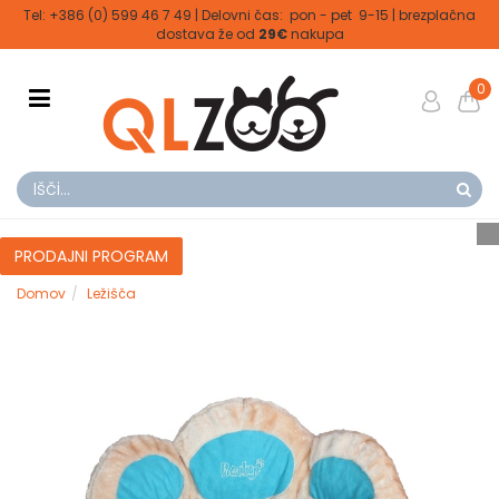
Tel: +386 (0) 599 46 7 49 | Delovni čas: pon - pet 9-15 | brezplačna
dostava že od
29€
nakupa
0
PRODAJNI PROGRAM
Domov
Ležišča