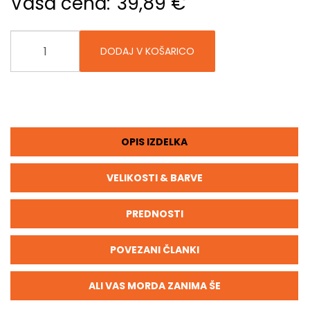
Vaša cena:
39,89 €
DODAJ V KOŠARICO
OPIS IZDELKA
VELIKOSTI & BARVE
PREDNOSTI
POVEZANI ČLANKI
ALI VAS MORDA ZANIMA ŠE