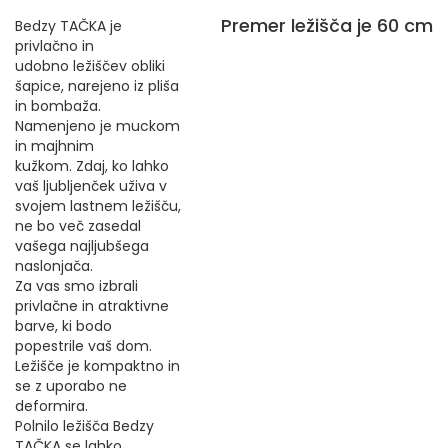
Premer ležišča je 60 cm
Bedzy TAČKA je
privlačno in
udobno ležiščev obliki
šapice, narejeno iz pliša
in bombaža.
Namenjeno je muckom
in majhnim
kužkom. Zdaj, ko lahko
vaš ljubljenček uživa v
svojem lastnem ležišču,
ne bo več zasedal
vašega najljubšega
naslonjača.
Za vas smo izbrali
privlačne in atraktivne
barve, ki bodo
popestrile vaš dom.
Ležišče je kompaktno in
se z uporabo ne
deformira.
Polnilo ležišča Bedzy
TAČKA se lahko