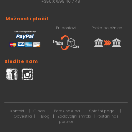
+386(0)599 46 7 49
Možnosti plačil
Pri dostavi
Preko položnice
Sledite nam
Kontakt
|
O nas
|
Potek nakupa
|
Splošni pogoji
|
Obvestila
|
Blog
|
Zadovoljni smrčki
|
Postani naš
partner