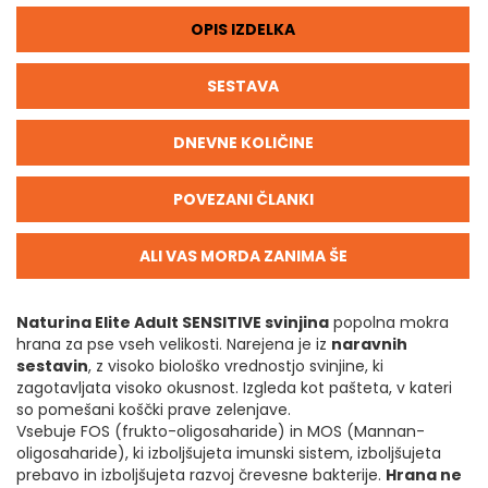
OPIS IZDELKA
SESTAVA
DNEVNE KOLIČINE
POVEZANI ČLANKI
ALI VAS MORDA ZANIMA ŠE
Naturina Elite Adult SENSITIVE svinjina
popolna mokra
hrana za pse vseh velikosti. Narejena je iz
naravnih
sestavin
, z visoko biološko vrednostjo svinjine, ki
zagotavljata visoko okusnost. Izgleda kot pašteta, v kateri
so pomešani koščki prave zelenjave.
Vsebuje FOS (frukto-oligosaharide) in MOS (Mannan-
oligosaharide), ki izboljšujeta imunski sistem, izboljšujeta
prebavo in izboljšujeta razvoj črevesne bakterije.
Hrana ne