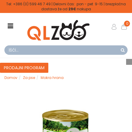
Tel: +386 (0) 599 46 7 49 | Delovni čas: pon - pet 9-15 | brezplačna
dostava že od
29€
nakupa
0
PRODAJNI PROGRAM
Domov
Za pse
Mokra hrana