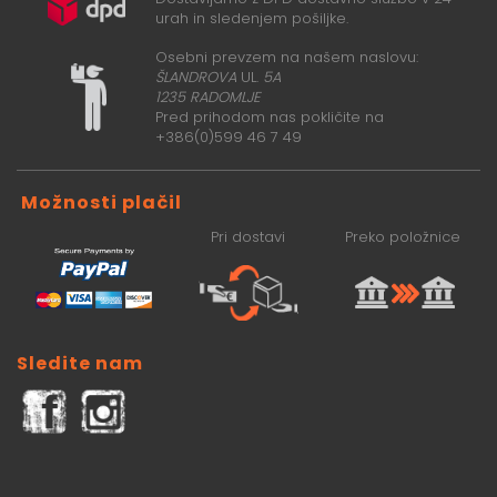
urah in sledenjem pošiljke.
Osebni prevzem na našem naslovu:
ŠLANDROVA
UL.
5A
1235 RADOMLJE
Pred prihodom nas pokličite na
+386(0)599 46 7 49
Možnosti plačil
Pri dostavi
Preko položnice
Sledite nam