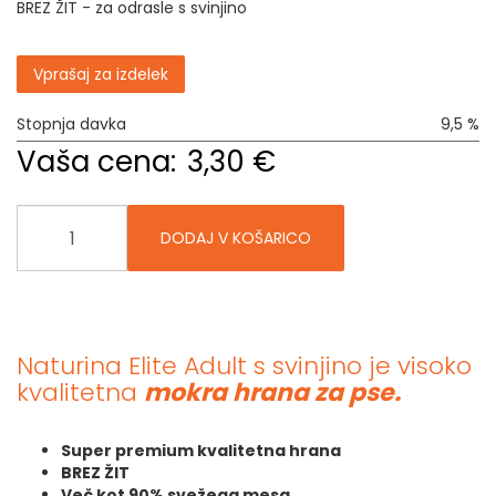
BREZ ŽIT - za odrasle s svinjino
Vprašaj za izdelek
Stopnja davka
9,5 %
Vaša cena:
3,30 €
DODAJ V KOŠARICO
Naturina Elite Adult s svinjino je visoko
kvalitetna
mokra hrana za pse.
Super premium kvalitetna hrana
BREZ ŽIT
Več kot 90% svežega mesa