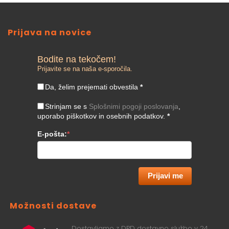
Prijava na novice
Bodite na tekočem!
Prijavite se na naša e-sporočila.
Da, želim prejemati obvestila
*
Strinjam se s
Splošnimi pogoji poslovanja
,
uporabo piškotkov in osebnih podatkov.
*
E-pošta:
*
Prijavi me
Možnosti dostave
Dostavljamo z DPD dostavno službo v 24