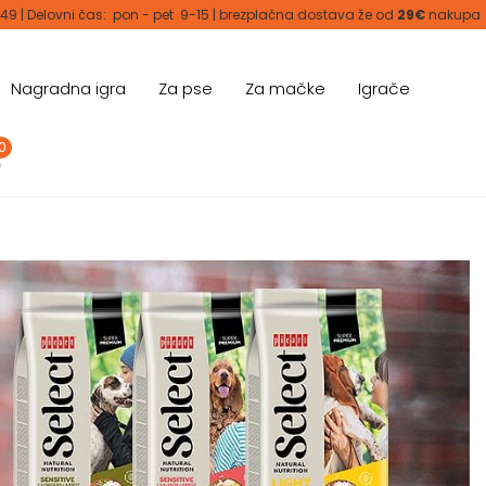
 49 | Delovni čas: pon - pet 9-15 | brezplačna dostava že od
29€
nakupa
Nagradna igra
Za pse
Za mačke
Igrače
0