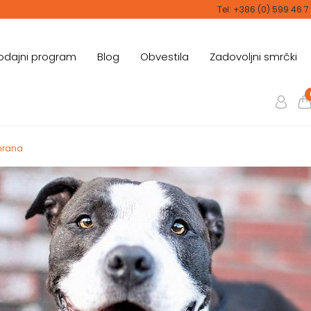
Tel: +386 (0) 599 46 7
odajni program
Blog
Obvestila
Zadovoljni smrčki
hrana