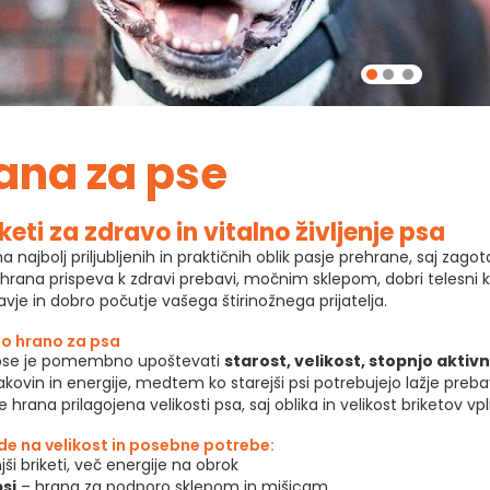
ana za pse
eti za zdravo in vitalno življenje psa
 najbolj priljubljenih in praktičnih oblik pasje prehrane, saj zag
ana prispeva k zdravi prebavi, močnim sklepom, dobri telesni kond
vje in dobro počutje vašega štirinožnega prijatelja.
ho hrano za psa
za pse je pomembno upoštevati
starost, velikost, stopnjo aktivn
akovin in energije, medtem ko starejši psi potrebujejo lažje preba
hrana prilagojena velikosti psa, saj oblika in velikost briketov v
de na velikost in posebne potrebe:
i briketi, več energije na obrok
psi
– hrana za podporo sklepom in mišicam