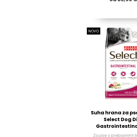
NOVO
Suha hrana za pse
Select Dog D
Gastrointestina
Za pse s prebavnimi 