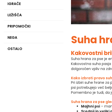
IGRAČE
LEŽIŠČA
PRIPOMOČKI
Suha hr
NEGA
OSTALO
Kakovostni brik
Suha hrana za pse je ena
Kakovostna suha pasja hr
dolgoročen vpliv na zdra
Kako izbrati pravo su
Pri izbiri suhe hrane 
psi potrebujejo več belj
Pomembno je tudi, da je 
Suha hrana za pse gle
Majhni psi
– manjš
Srednji in veliki 