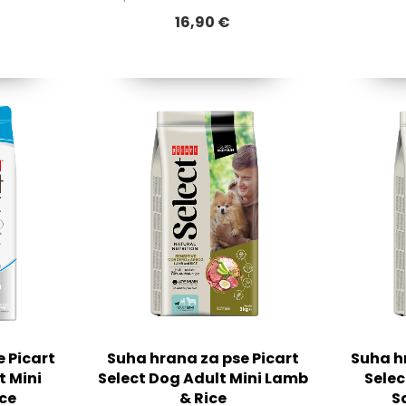
16,90 €
 Picart
Suha hrana za pse Picart
Suha h
t Mini
Select Dog Adult Mini Lamb
Selec
ce
& Rice
S