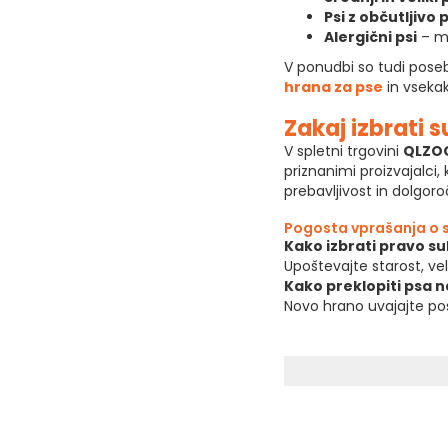
Psi z občutljivo
Alergični psi
– mo
V ponudbi so tudi poseb
hrana za pse
in vsekak
Zakaj izbrati 
V spletni trgovini
QLZO
priznanimi proizvajalci,
prebavljivost in dolgor
Pogosta vprašanja o su
Kako izbrati pravo s
Upoštevajte starost, vel
Kako preklopiti psa 
Novo hrano uvajajte po