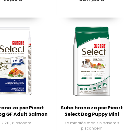
rana za pse Picart
Suha hrana za pse Picart
og GF Adult Salmon
Select Dog Puppy Mini
EZ ŽIT, z lososom
Za mladiče manjših pasem s
piščancem