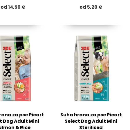
od 14,50 €
od 5,20 €
rana za pse Picart
Suha hrana za pse Picart
t Dog Adult Mini
Select Dog Adult Mini
almon & Rice
Sterilised