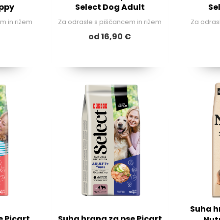
uppy
Select Dog Adult
Se
m in rižem
Za odrasle s piščancem in rižem
Za odras
od 16,90 €
Suha h
 Picart
Suha hrana za pse Picart
Nut