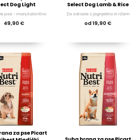
lect Dog Light
Select Dog Lamb & Rice
le pse - manj kalorično
Za odrasle z jagnjetino in rižem
49,90 €
od 19,90 €
rana za pse Picart
Suha hrana za pse Picart
ribest Mladički