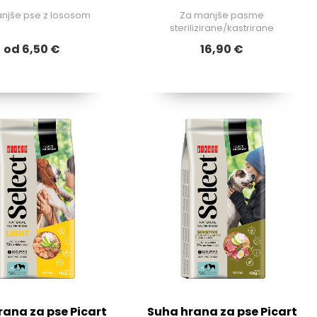
njše pse z lososom
Za manjše pasme
sterilizirane/kastrirane
od 6,50 €
16,90 €
rana za pse Picart
Suha hrana za pse Picart