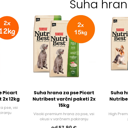
Suha hra
 Picart
Suha hrana za pse Picart
Suha h
t 2x 12kg
Nutribest varčni paketi 2x
Nutribe
15kg
a pse, vsi
iranju
Visoki premium hrana za pse, vsi
High Prem
okusi v varčnem pakiranju
€
od 57,90 €