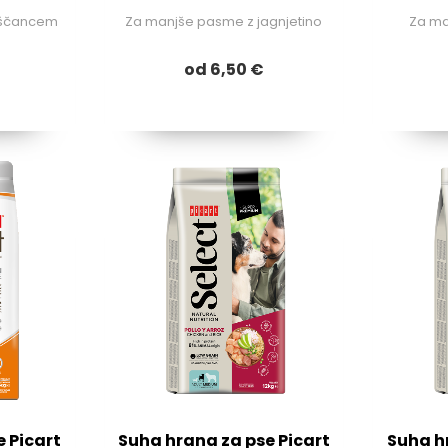
iščancem
Za manjše pasme z jagnjetino
Za ma
od 6,50 €
 Picart
Suha hrana za pse Picart
Suha h