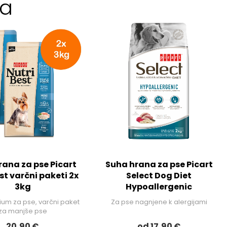
na
rana za pse Picart
Suha hrana za pse Picart
st varčni paketi 2x
Select Dog Diet
3kg
Hypoallergenic
ium za pse, varčni paket
Za pse nagnjene k alergijami
za manjše pse
20,90 €
od 17,90 €