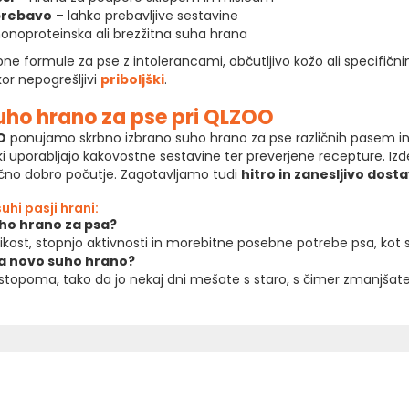
 prebavo
– lahko prebavljive sestavine
noproteinska ali brezžitna suha hrana
ne formule za pse z intolerancami, občutljivo kožo ali specifi
or nepogrešljivi
priboljški
.
suho hrano za pse pri QLZOO
O
ponujamo skrbno izbrano suho hrano za pse različnih pasem in ž
 ki uporabljajo kakovostne sestavine ter preverjene recepture. Izde
očno dobro počutje. Zagotavljamo tudi
hitro in zanesljivo dosta
hi pasji hrani:
uho hrano za psa?
ikost, stopnjo aktivnosti in morebitne posebne potrebe psa, kot so 
na novo suho hrano?
stopoma, tako da jo nekaj dni mešate s staro, s čimer zmanjšat