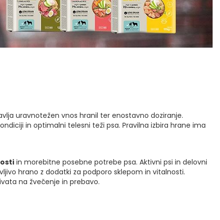
otavlja uravnotežen vnos hranil ter enostavno doziranje.
iciji in optimalni telesni teži psa. Pravilna izbira hrane ima
osti
in morebitne posebne potrebe psa. Aktivni psi in delovni
vljivo hrano z dodatki za podporo sklepom in vitalnosti.
plivata na žvečenje in prebavo.