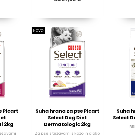
NOVO
 Picart
Suha hrana za pse Picart
Suha h
iet
Select Dog Diet
Select D
l 2kg
Dermatologic 2kg
BR
težavami
Za pse s težavami s kožo in dlako