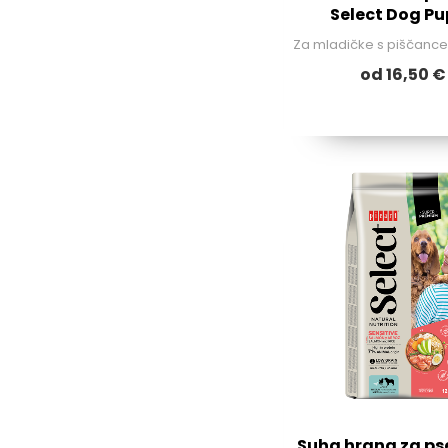
Select Dog P
Za mladičke s piščance
od 16,50 €
Suha hrana za pse