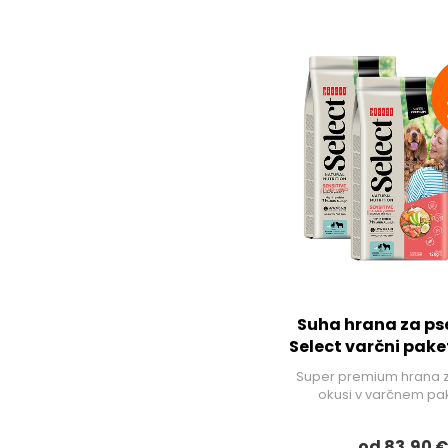
Suha hrana za pse
Select varčni pake
Super premium hrana z
okusi v varčnem pak
od 83,90 