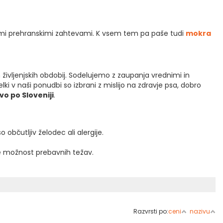
čnimi prehranskimi zahtevami. K vsem tem pa paše tudi
mokra
ivljenjskih obdobij. Sodelujemo z zaupanja vrednimi in
lki v naši ponudbi so izbrani z mislijo na zdravje psa, dobro
vo po Sloveniji
.
občutljiv želodec ali alergije.
e možnost prebavnih težav.
Razvrsti po:
ceni
nazivu