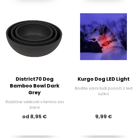
District70 Dog
Kurgo Dog LED Light
Bamboo Bowl Dark
Bodite varni tudi ponoči z led
Grey
lučko
Različne velikosti v temno sivi
barvi
od 8,95 €
9,99 €