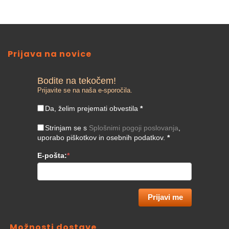
Prijava na novice
Bodite na tekočem!
Prijavite se na naša e-sporočila.
Da, želim prejemati obvestila
*
Strinjam se s
Splošnimi pogoji poslovanja
,
uporabo piškotkov in osebnih podatkov.
*
E-pošta:
*
Prijavi me
Možnosti dostave