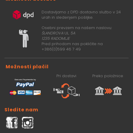
Dostavljamo z DPD dostavno službo v 24
urah in sledenjem pošiljke.
Osebni prevzem na našem naslovu:
ŠLANDROVA
UL.
5A
1235 RADOMLJE
Pred prihodom nas pokličite na
+386(0)599 46 7 49
Možnosti plačil
Pri dostavi
Preko položnice
Sledite nam