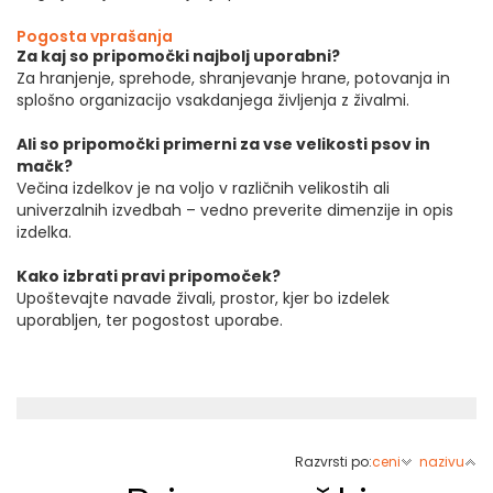
Pogosta vprašanja
Za kaj so pripomočki najbolj uporabni?
Za hranjenje, sprehode, shranjevanje hrane, potovanja in
splošno organizacijo vsakdanjega življenja z živalmi.
Ali so pripomočki primerni za vse velikosti psov in
mačk?
Večina izdelkov je na voljo v različnih velikostih ali
univerzalnih izvedbah – vedno preverite dimenzije in opis
izdelka.
Kako izbrati pravi pripomoček?
Upoštevajte navade živali, prostor, kjer bo izdelek
uporabljen, ter pogostost uporabe.
Razvrsti po:
ceni
nazivu