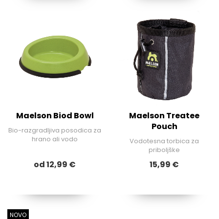
Maelson Biod Bowl
Maelson Treatee
Pouch
Bio-razgradljiva posodica za
hrano ali vodo
Vodotesna torbica za
priboljške
od 12,99 €
15,99 €
NOVO