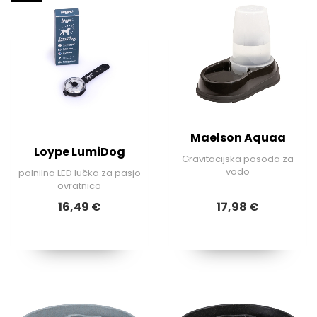
Maelson Aquaa
Loype LumiDog
Gravitacijska posoda za
vodo
polnilna LED lučka za pasjo
ovratnico
16,49 €
17,98 €