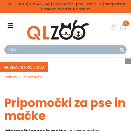
Tel: +386 (0) 599 46 7 49 | Delovni čas: pon - pet 9-15 | brezplačna
dostava že od
29€
nakupa
0
PRODAJNI PROGRAM
Domov
Pripomočki
Pripomočki za pse in
mačke