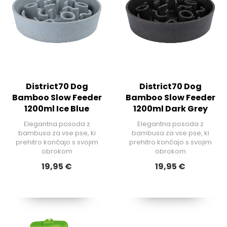
District70 Dog
District70 Dog
Bamboo Slow Feeder
Bamboo Slow Feeder
1200ml Ice Blue
1200ml Dark Grey
Elegantna posoda z
Elegantna posoda z
bambusa za vse pse, ki
bambusa za vse pse, ki
prehitro končajo s svojim
prehitro končajo s svojim
obrokom
obrokom
19,95 €
19,95 €