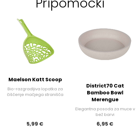
Pripomočki
Maelson Katt Scoop
District70 Cat
Bio-razgradljiva lopatka za
Bamboo Bowl
čiščenje mačjega stranišča
Merengue
Elegantna posoda za muce v
bež barvi
5,99 €
6,95 €