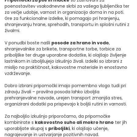
Pripomočki za pse in mačke
so zasnovani za
poenostavitev vsakodnevne skrbi za vašega ljubljenčka ter
za večje udobje, varnost in organizacijo doma in na poti.
Gre za funkcionalne izdelke, ki pomagajo pri hranjenju,
shranjevanju hrane, sprehodih, transportu in splošni rutini z
živalmi.
V ponudbi boste našli
posode za hrano in vodo
,
shranjevalnike za brikete, transportne torbe, torbice za
priboljške ter druge uporabne dodatke, ki olajšajo življenje
lastnikom in izboljšujejo izkušnjo živali. Izdelki so izbrani z
mislijo na praktičnost, kakovostne materiale in enostavno
vzdrževanje.
Dobro izbrani pripomočki imajo pomembno vlogo tudi pri
zdravju živali – pravilna posoda lahko izboljša
prehranjevalne navade, urejen transport zmanjša stres,
organizirani dodatki pa prispevajo k boljši rutini in varnosti.
Za najboljšo izkušnjo priporočamo, da pripomočke
kombinirate s
kakovostno suho ali mokro hrano
ter jih
uporabljate skupaj s
priboljški
, ki olajšajo učenje,
nagrajevanje in ustvarjanje pozitivnih navad.