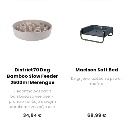
District70 Dog
Maelson Soft Bed
Bamboo Slow Feeder
Dvignjeno ležišče za pse ali
2500ml Merengue
mačke
Elegantna posoda z
bambusa za vse pse, ki
prehitro končajo s svojim
obrokom - za večje pse
34,94 €
69,99 €